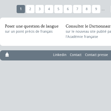
1
2
3
4
5
6
7
8
9
…
Poser une question de langue
Consulter le Dictionnair
sur un point précis de français
sur le nouveau site publié p
l'Académie française
Linkedin
Contact
Contact presse