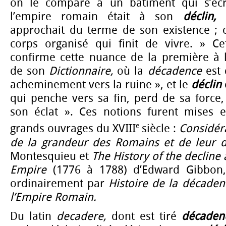
on le compare à un bâtiment qui s’écro
l’empire romain était à son
déclin,
c
approchait du terme de son existence ;
corps organisé qui finit de vivre. » Cet
confirme cette nuance de la première à 
de son
Dictionnaire,
où la
décadence
est 
acheminement vers la ruine », et le
déclin
qui penche vers sa fin, perd de sa force
son éclat ». Ces notions furent mises 
e
grands ouvrages du XVIII
siècle :
Considéra
de la grandeur des Romains et de leur
Montesquieu et
The History of the decline
Empire
(1776 à 1788) d’Edward Gibbon, 
ordinairement par
Histoire de la décaden
l’Empire Romain.
Du latin
decadere,
dont est tiré
décaden