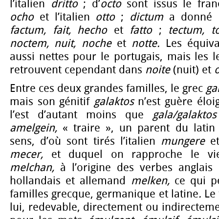
l’italien
dritto
; d’
octo
sont issus le fra
ocho
et l’italien
otto
;
dictum
a donné
factum,
fait, hecho
et
fatto
;
tectum,
t
noctem,
nuit, noche
et
notte.
Les équiva
aussi nettes pour le portugais, mais les le
retrouvent cependant dans
noite
(nuit) et
Entre ces deux grandes familles, le grec
ga
mais son génitif
galaktos
n’est guère élo
l’est d’autant moins que
gala/galaktos
amelgein,
« traire », un parent du lati
sens, d’où sont tirés l’italien
mungere
e
mecer,
et duquel on rapproche le vi
melchan,
à l’origine des verbes anglais
t
hollandais et allemand
melken,
ce qui p
familles grecque, germanique et latine
.
Le 
lui, redevable, directement ou indirecteme