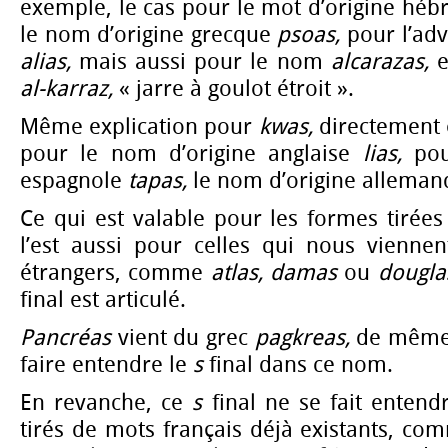
exemple, le cas pour le mot d’origine hé
le nom d’origine grecque
psoas,
pour l’adv
alias,
mais aussi pour le nom
alcarazas,
e
al-karraz,
« jarre à goulot étroit ».
Même explication pour
kwas,
directement 
pour le nom d’origine anglaise
lias,
pou
espagnole
tapas,
le nom d’origine allema
Ce qui est valable pour les formes tir
l’est aussi pour celles qui nous vienn
étrangers, comme
atlas, damas
ou
dougla
final est articulé.
Pancréas
vient du grec
pagkreas,
de même 
faire entendre le
s
final dans ce nom.
En revanche, ce
s
final ne se fait entend
tirés de mots français déjà existants, com