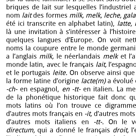
briques de lait sur lesquelles l’industrie
nom
lait
des formes
milk, melk, leche, gal
été ici transcrite en alphabet latin),
latte,
là une invitation à s’intéresser à l’histoi
quelques langues d’Europe. On voit net
noms la coupure entre le monde germani
a l’anglais
milk,
le néerlandais
melk
et l
monde latin, avec le français
lait,
l’espagn
et le portugais
leite.
On observe ainsi qu
la forme latine d’origine
lacte(m)
a évolué
-ch-
en espagnol,
en -tt-
en italien. La me
de la phonétique historique fait donc qu
mots latins où l’on trouve ce digramme
d’autres mots français en
-it,
d’autres mots
d’autres mots italiens en
-tt-.
On le vér
directum,
qui a donné le français
droit,
l’