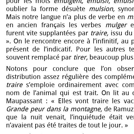
pour les mots
émulgent, émulsif, émulsi
oublier la forme désuète
mulsion,
syno
Mais notre langue n’a plus de verbe en
mi
en ancien français les verbes
mulger
furent vite supplantées par
traire,
issu du
». On le rencontre
encore à l’infinitif, au
présent de l’indicatif. Pour les autres t
souvent remplacé par
tirer,
beaucoup plus 
Notons pour conclure que l’on obse
distribution assez régulière des complém
traire
s’emploie ordinairement avec co
nom de l’animal qui est trait. On lit a
Maupassant : « Elles vont traire les vac
Grande peur dans la montagne,
de Ramuz
que la nuit venait, l’inquiétude était v
n’avaient pas été traites de tout le jour. »