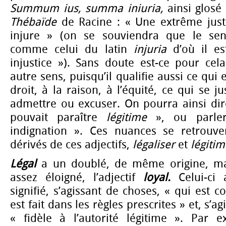
Summum ius, summa iniuria,
ainsi glosé
Thébaïde
de Racine : « Une extrême just
injure » (on se souviendra que le sen
comme celui du latin
injuria
d’où il est
injustice »). Sans doute est-ce pour ce
autre sens, puisqu’il qualifie aussi ce qu
droit, à la raison, à l’équité, ce qui se ju
admettre ou excuser. On pourra ainsi dire
pouvait paraître
légitime
», ou parle
indignation ». Ces nuances se retrouve
dérivés de ces adjectifs,
légaliser
et
légitim
Légal
a un doublé, de même origine, ma
assez éloigné, l’adjectif
loyal.
Celui-ci
signifié, s’agissant de choses, « qui est c
est fait dans les règles prescrites » et, s’
« fidèle à l’autorité légitime ». Par ex