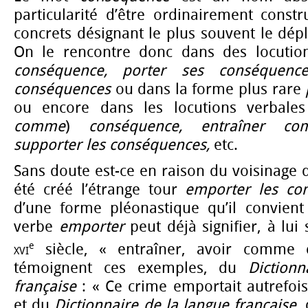
particularité d’être ordinairement const
concrets désignant le plus souvent le dép
On le rencontre donc dans des locut
conséquence, porter ses conséquenc
conséquences
ou dans la forme plus rare
ou encore dans les locutions verbal
comme
)
conséquence, entraîner co
supporter les conséquences,
etc.
Sans doute est-ce en raison du voisinage d
été créé l’étrange tour
emporter les co
d’une forme pléonastique qu’il convient 
verbe
emporter
peut déjà signifier, à lui
e
xvi
siècle, « entraîner, avoir comme 
témoignent ces exemples, du
Diction
française
: « Ce crime emportait autrefois
et du
Dictionnaire de la langue française,