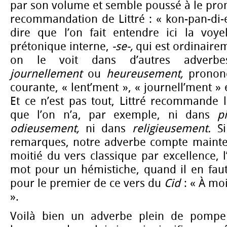
par son volume et semble poussé à le pron
recommandation de Littré : « kon-pan-di-e
dire que l’on fait entendre ici la voy
prétonique interne,
-se-,
qui est ordinair
on le voit dans d’autres adverb
journellement
ou
heureusement,
prononc
courante, « lent’ment », « journell’ment »
Et ce n’est pas tout, Littré recommande l
que l’on n’a, par exemple, ni dans
p
odieusement,
ni dans
religieusement.
S
remarques, notre adverbe compte maintena
moitié du vers classique par excellence, l
mot pour un hémistiche, quand il en faut
pour le premier de ce vers du
Cid
: « À mo
».
Voilà bien un adverbe plein de pompe