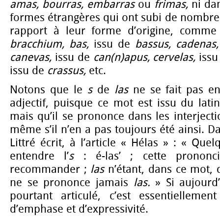
amas, bourras, embarras
ou
frimas,
ni da
formes étrangères qui ont subi de nombr
rapport à leur forme d’origine, comm
bracchium, bas,
issu de
bassus,
cadenas
canevas,
issu de
can(n)apus, cervelas,
iss
issu de
crassus,
etc.
Notons que le
s
de
las
ne se fait pas en
adjectif, puisque ce mot est issu du lati
mais qu’il se prononce dans les interject
même s’il n’en a pas toujours été ainsi. 
Littré écrit, à l’article « Hélas » : « Qu
entendre l’
s
: é-las’ ; cette prononci
recommander ;
las
n’étant, dans ce mot, q
ne se prononce jamais
las.
»
Si aujourd
pourtant articulé, c’est essentielleme
d’emphase et d’expressivité.