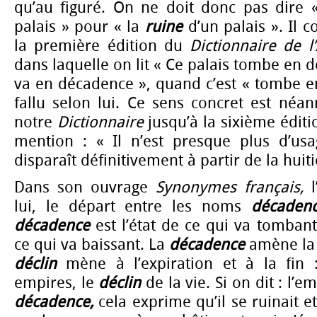
qu’au figuré. On ne doit donc pas dire 
palais » pour « la
ruine
d’un palais ». Il 
la première édition du
Dictionnaire de l
dans laquelle on lit « Ce palais tombe en 
va en décadence »,
quand c’est « tombe e
fallu selon lui. Ce sens concret est néa
notre
Dictionnaire
jusqu’à la sixième éditi
mention : « Il n’est presque plus d’us
disparaît définitivement à partir de la huit
Dans son ouvrage
Synonymes français,
lui, le départ entre les noms
décaden
décadence
est l’état de ce qui va tombant
ce qui va baissant. La
décadence
amène la c
déclin
mène à l’expiration et à la fin
empires, le
déclin
de la vie. Si on dit : l’
décadence,
cela exprime qu’il se ruinait e