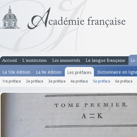
Accueil
L’institution
Les immortels
La langue française
Le 
La 10e édition
La 9e édition
Dictionnaire en lign
Les préfaces
1re préface
2e préface
3e préface
4e préface
5e préface
6e préface