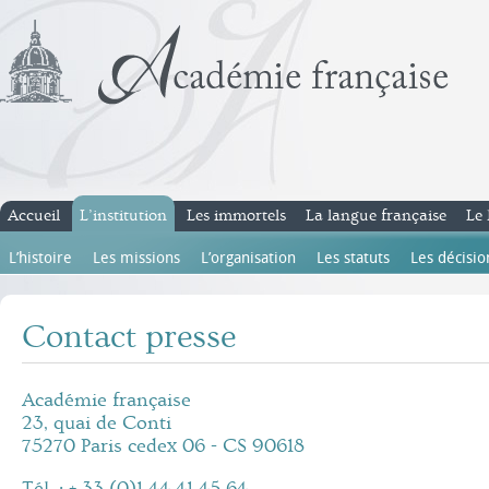
Accueil
L’institution
Les immortels
La langue française
Le 
L’histoire
Les missions
L’organisation
Les statuts
Les décisio
Contact presse
Académie française
23, quai de Conti
75270 Paris cedex 06 - CS 90618
Tél. : + 33 (0)1 44 41 45 64