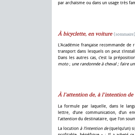
par archaïsme ou dans un usage très fami
À bicyclette, en voiture
(sommaire
L’Académie française recommande de r
transport dans lesquels on peut s’insta
Dans les autres cas, c’est la prépositi
moto
;
une randonnée à cheval ; faire une
À l’attention de, à l’intention de
La formule par laquelle, dans le langa
lettre, d’une communication, d’un en
l’
attention
du destinataire, que l’on soum
La locution
à l’intention de
(quelqu’un) si
profitable, bénéfique » :
Il a acheté ce