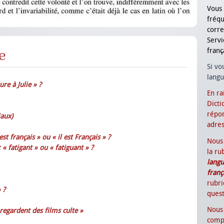
Vous
fré
corr
Serv
franç
e
Si vo
langu
ure à Julie » ?
En ra
Dicti
répon
aux)
adres
st français » ou « il est Français » ?
Nous 
 « fatigant » ou « fatiguant » ?
la ru
langu
franç
rubr
 ?
quest
Nous
regardent des films culte »
compr