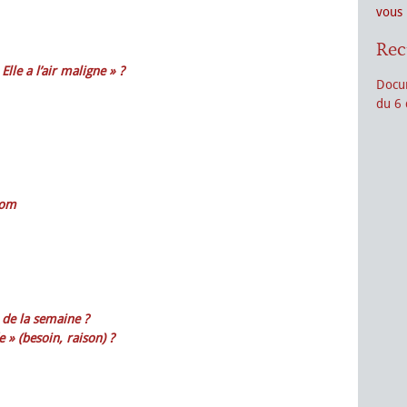
vous 
Rec
 Elle a l’air maligne » ?
Docum
du 6
nom
 de la semaine ?
 » (besoin, raison) ?