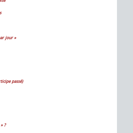
ise
s
ar jour »
icipe passé)
» ?