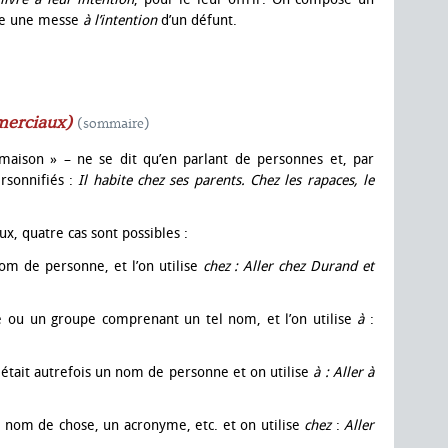
ire une messe
à l’intention
d’un défunt.
merciaux)
(sommaire)
aison » – ne se dit qu’en parlant de personnes et, par
rsonnifiés :
Il habite chez ses parents. Chez les rapaces, le
x, quatre cas sont possibles :
nom de personne, et l’on utilise
chez : Aller chez Durand et
se ou un groupe comprenant un tel nom, et l’on utilise
à
:
était autrefois un nom de personne et on utilise
à :
Aller à
nom de chose, un acronyme, etc. et on utilise
chez
:
Aller