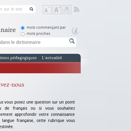
Flux
Diminuer
Augmenter
Imprimer
RSS
la
la
taille
taille
de
de
mots commençant par
texte
texte
mots proches
tions pédagogiques
L’actualité
ivez-nous
us vous posez une question sur un point
is de français ou si vous souhaitez
lement approfondir votre connaissance
 langue française, cette rubrique vous
estinée.