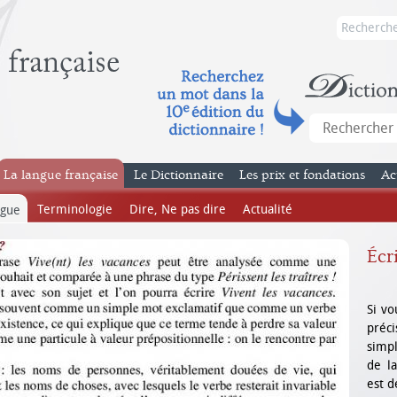
La langue française
Le Dictionnaire
Les prix et fondations
Ac
Terminologie
Dire, Ne pas dire
Actualité
ngue
Écr
Si vo
préc
simp
de la
est d