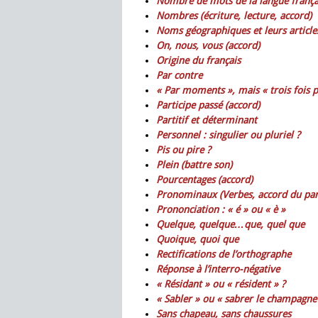
Nombre de mots de la langue frança
Nombres (écriture, lecture, accord)
Noms géographiques et leurs article
On, nous, vous (accord)
Origine du français
Par contre
« Par moments », mais « trois fois p
Participe passé (accord)
Partitif et déterminant
Personnel : singulier ou pluriel ?
Pis ou pire ?
Plein (battre son)
Pourcentages (accord)
Pronominaux (Verbes, accord du part
Prononciation : « é » ou « è »
Quelque, quelque…que, quel que
Quoique, quoi que
Rectifications de l’orthographe
Réponse à l’interro-négative
« Résidant » ou « résident » ?
« Sabler » ou « sabrer le champagne 
Sans chapeau, sans chaussures