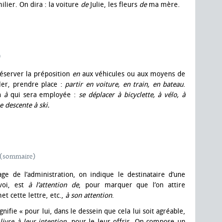
lier. On dira : la voiture
de
Julie, les fleurs
de
ma mère.
)
éserver la préposition
en
aux véhicules ou aux moyens de
ller, prendre place :
partir en voiture, en train, en bateau
.
on
à
qui sera employée :
se déplacer à bicyclette, à vélo, à
 descente à ski.
(sommaire)
ge de l’administration, on indique le destinataire d’une
voi, est
à l’attention de
, pour marquer que l’on attire
et cette lettre, etc.,
à son attention
.
gnifie « pour lui, dans le dessein que cela lui soit agréable,
 livre à leur intention
, pour le leur offrir. On compose un