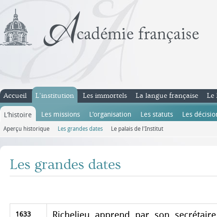
Accueil
L’institution
Les immortels
La langue française
Le 
Les missions
L’organisation
Les statuts
Les décisio
L’histoire
Aperçu historique
Les grandes dates
Le palais de l'Institut
Les grandes dates
Richelieu apprend par son secrétaire
1633