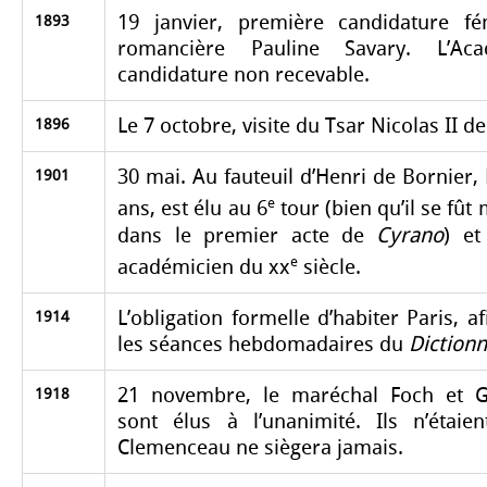
19 janvier, première candidature fé
1893
romancière Pauline Savary. L’Ac
candidature non recevable.
Le 7 octobre, visite du Tsar Nicolas II de
1896
30 mai. Au fauteuil d’Henri de Bornier
1901
e
ans, est élu au 6
tour (bien qu’il se fû
dans le premier acte de
Cyrano
) et
e
académicien du xx
siècle.
L’obligation formelle d’habiter Paris, a
1914
les séances hebdomadaires du
Dictionn
21 novembre, le maréchal Foch et 
1918
sont élus à l’unanimité. Ils n’étaie
Clemenceau ne siègera jamais.