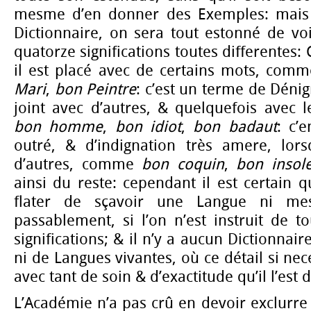
mesme d’en donner des Exemples: mais s
Dictionnaire, on sera tout estonné de voi
quatorze significations toutes differentes:
il est placé avec de certains mots, com
Mari
,
bon Peintre
: c’est un terme de Déni
joint avec d’autres, & quelquefois ave
bon homme
,
bon idiot
,
bon badaut
: c’
outré, & d’indignation très amere, lors
d’autres, comme
bon coquin
,
bon insol
ainsi du reste: cependant il est certain 
flater de sçavoir une Langue ni me
passablement, si l’on n’est instruit de to
significations; & il n’y a aucun Dictionna
ni de Langues vivantes, où ce détail si nec
avec tant de soin & d’exactitude qu’il l’est d
L’Académie n’a pas crû en devoir exclurre 