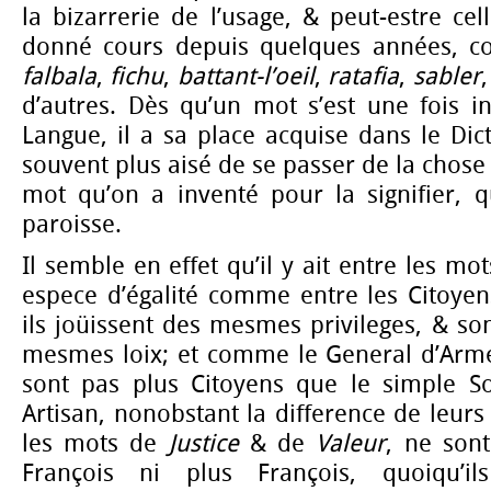
la bizarrerie de l’usage, & peut-estre c
donné cours depuis quelques années, 
falbala
,
fichu
,
battant-l’oeil
,
ratafia
,
sabler
d’autres. Dès qu’un mot s’est une fois i
Langue, il a sa place acquise dans le Dict
souvent plus aisé de se passer de la chose q
mot qu’on a inventé pour la signifier, q
paroisse.
Il semble en effet qu’il y ait entre les m
espece d’égalité comme entre les Citoyen
ils joüissent des mesmes privileges, & so
mesmes loix; et comme le General d’Armé
sont pas plus Citoyens que le simple Sol
Artisan, nonobstant la difference de leu
les mots de
Justice
& de
Valeur
, ne son
François ni plus François, quoiqu’il