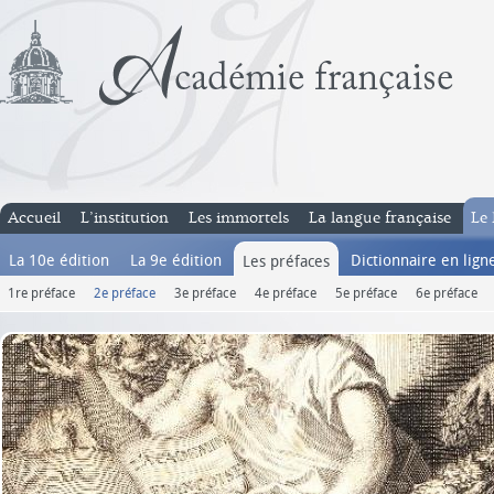
Accueil
L’institution
Les immortels
La langue française
Le 
La 10e édition
La 9e édition
Dictionnaire en lign
Les préfaces
1re préface
2e préface
3e préface
4e préface
5e préface
6e préface