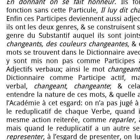
En donnant on se fait honneur
. Ils f
fonction sans cette Particule,
Il luy dit c
Enfin ces Participes deviennent aussi adjec
ils ont les deux genres, & se construisent
genre du Substantif auquel ils sont join
changeants, des couleurs changeantes
, &
mots se trouvent dans le Dictionnaire avec
y sont mis non pas comme Participes 
Adjectifs verbaux; ainsi le mot
changeant
Dictionnaire comme Participe actif, m
verbal,
changeant
,
changeante
; & cela
entendre la nature de ces mots, & quelle a
l’Académie à cet esgard: on n’a pas jugé
le reduplicatif de chaque Verbe, quand i
mesme action reiterée, comme
reparler
,
mais quand le reduplicatif a un autre 
representer
, à l’esgard de presenter, on 