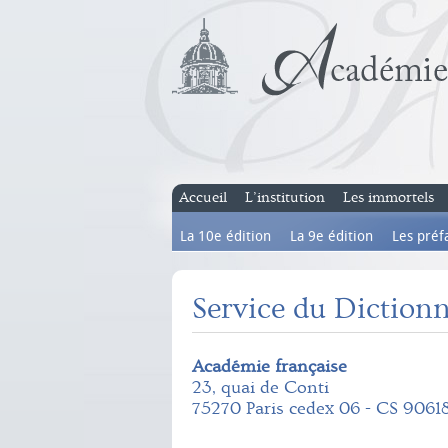
Accueil
L’institution
Les immortels
La 10e édition
La 9e édition
Les préf
Service du Dictionn
Académie française
23, quai de Conti
75270 Paris cedex 06 - CS 9061