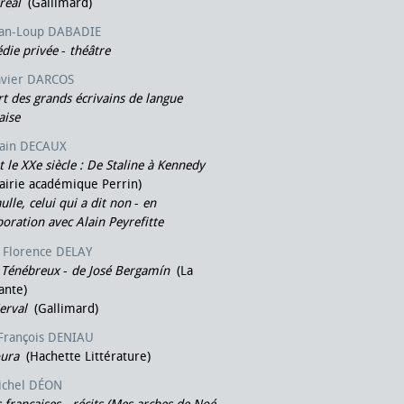
réal
(Gallimard)
ean-Loup DABADIE
die privée
-
théâtre
avier DARCOS
t des grands écrivains de langue
aise
lain DECAUX
it le XXe siècle : De Staline à Kennedy
airie académique Perrin)
ulle, celui qui a dit non
-
en
boration avec Alain Peyrefitte
Florence DELAY
 Ténébreux
-
de José Bergamín
(La
ante)
erval
(Gallimard)
 François DENIAU
oura
(Hachette Littérature)
ichel DÉON