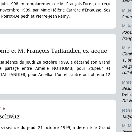
Mont
juin 1998 en remplacement de M. François Furet, est reçu
 4 novembre 1999, par Mme Hélène Carrère d’Encausse. Ses
M. J
 Poirot-Delpech et Pierre-Jean Rémy.
Comé
M. X
Rober
franç
M. A
b et M. François Taillandier, ex-aequo
C’éta
(Libr
 sa séance du jeudi 28 octobre 1999, a décerné son Grand
De ga
 a partagé entre Amélie NOTHOMB, pour Stupeur et
colla
TAILLANDIER, pour Anielka. L’un et l’autre ont obtenu 12
Mme 
Beau
Délir
Dit N
nie
Jean
schwitz
Tadj
M. M
s sa séance du jeudi 21 octobre 1999, a décerné le Grand