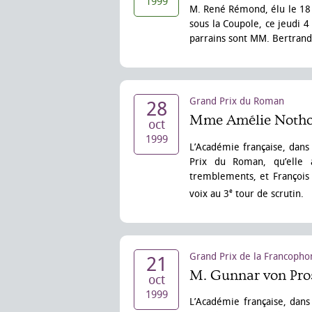
1999
M. René Rémond, élu le 18 
sous la Coupole, ce jeudi
parrains sont MM. Bertrand
Grand Prix du Roman
28
Mme Amélie Nothom
oct
1999
L’Académie française, dans
Prix du Roman, qu’elle
tremblements, et François 
e
voix au 3
tour de scrutin.
Grand Prix de la Francopho
21
M. Gunnar von Pro
oct
1999
L’Académie française, dan