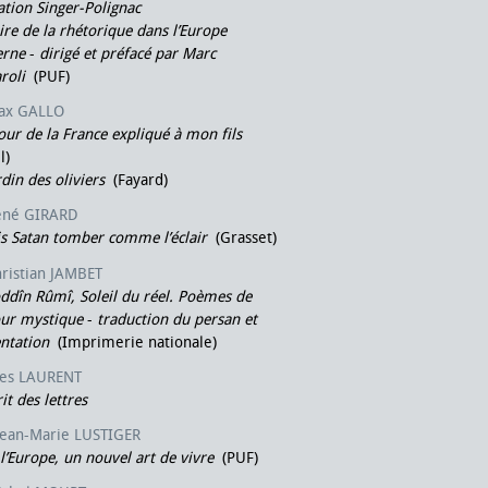
tion Singer-Polignac
ire de la rhétorique dans l’Europe
rne
-
dirigé et préfacé par Marc
roli
(PUF)
ax GALLO
ur de la France expliqué à mon fils
l)
rdin des oliviers
(Fayard)
ené GIRARD
is Satan tomber comme l’éclair
(Grasset)
ristian JAMBET
oddîn Rûmî, Soleil du réel. Poèmes de
our mystique
-
traduction du persan et
entation
(Imprimerie nationale)
ues LAURENT
rit des lettres
Jean-Marie LUSTIGER
l’Europe, un nouvel art de vivre
(PUF)