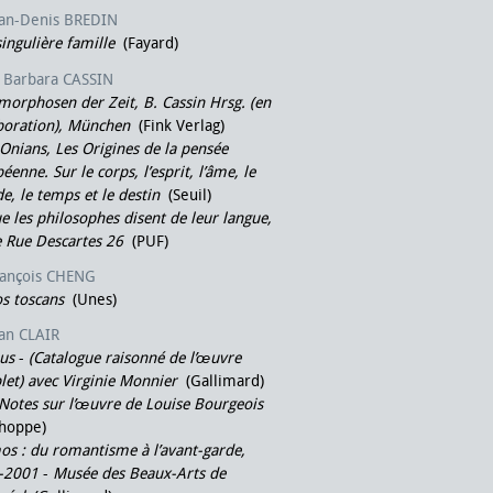
ean-Denis BREDIN
ingulière famille
(Fayard)
Barbara CASSIN
orphosen der Zeit, B. Cassin Hrsg. (en
boration), München
(Fink Verlag)
 Onians, Les Origines de la pensée
éenne. Sur le corps, l’esprit, l’âme, le
, le temps et le destin
(Seuil)
e les philosophes disent de leur langue,
e Rue Descartes 26
(PUF)
rançois CHENG
s toscans
(Unes)
an CLAIR
us
-
(Catalogue raisonné de l’œuvre
et) avec Virginie Monnier
(Gallimard)
Notes sur l’œuvre de Louise Bourgeois
choppe)
s : du romantisme à l’avant-garde,
-2001
-
Musée des Beaux-Arts de