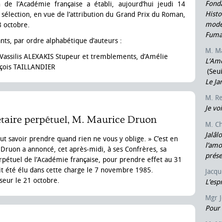
Fonda
e l’Académie française a établi, aujourd’hui jeudi 14
Histo
sélection, en vue de l’attribution du Grand Prix du Roman,
mode
8 octobre.
Fuma
vants, par ordre alphabétique d’auteurs :
M. M
Vassilis ALEXAKIS Stupeur et tremblements, d’Amélie
L’Amo
çois TAILLANDIER
(Seui
Le Ja
M. R
Je vo
taire perpétuel, M. Maurice Druon
M. Ch
Jalâl
 faut savoir prendre quand rien ne vous y oblige. » C’est en
l’am
Druon a annoncé, cet après-midi, à ses Confrères, sa
prés
rpétuel de l’Académie française, pour prendre effet au 31
t été élu dans cette charge le 7 novembre 1985.
Jacq
seur le 21 octobre.
L’esp
Mgr 
Pour 