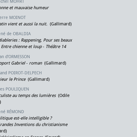
ichel MOHRT
onne et mauvaise humeur
ierre MOINOT
tin vient et aussi la nuit.
(Gallimard)
ené de OBALDIA
iableries : Rappening, Pour ses beaux
 Entre chienne et loup
-
Théâtre 14
ean d’ORMESSON
pport Gabriel
-
roman
(Gallimard)
rand POIROT-DELPECH
eur le Prince
(Gallimard)
ves POULIQUEN
uliste au temps des lumières
(Odile
)
ené RÉMOND
itique est-elle intelligible ?
randes Inventions du christianisme
ard)