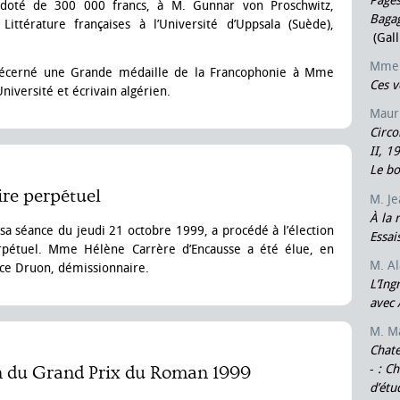
Pages
 doté de 300 000 francs, à M. Gunnar von Proschwitz,
Bagag
ittérature françaises à l’Université d’Uppsala (Suède),
(Gal
Mme 
écerné une Grande médaille de la Francophonie à Mme
Ces v
niversité et écrivain algérien.
Maur
Circo
II, 1
Le bo
ire perpétuel
M. J
À la 
sa séance du jeudi 21 octobre 1999, a procédé à l’élection
Essai
rpétuel. Mme Hélène Carrère d’Encausse a été élue, en
M. A
e Druon, démissionnaire.
L’Ing
avec 
M. M
Chate
-
: Ch
n du Grand Prix du Roman 1999
d’étu