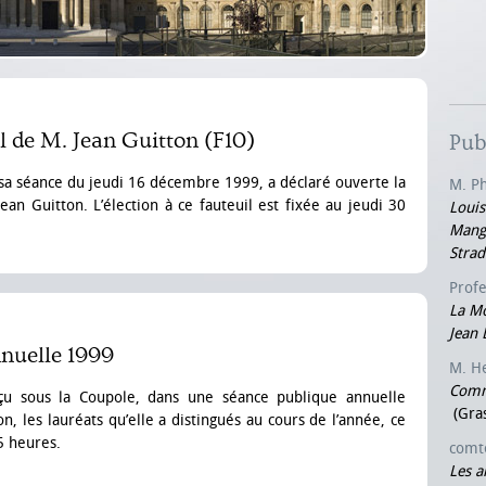
l de M. Jean Guitton (F10)
Pub
 sa séance du jeudi 16 décembre 1999, a déclaré ouverte la
M. P
ean Guitton. L’élection à ce fauteuil est fixée au jeudi 30
Louis
Mange
Strad
Prof
La M
Jean 
nuelle 1999
M. H
Comme
eçu sous la Coupole, dans une séance publique annuelle
(Gras
, les lauréats qu’elle a distingués au cours de l’année, ce
5 heures.
comt
Les ai