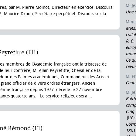
M. J
aires, par M. Pierre Moinot, Directeur en exercice. Discours
Une s
 M. Maurice Druon, Secrétaire perpétuel. Discours sur la
Mme 
Metam
colla
R. B.
europ
eyrefitte (F11)
monde
Ce qu
les membres de l’Académie française ont la tristesse de
revu
 de leur confrère, M. Alain Peyrefitte, Chevalier de la
M. F
deur des Palmes académiques, Commandeur des Arts et
Canto
 grand officier de divers ordres étrangers, Ancien
démie française depuis 1977, décédé le 27 novembre
M. Je
ixante-quatorze ans. Le service religieux sera ...
Balth
compl
Cinq 
(L'é
Cosmo
ené Rémond (F1)
1801