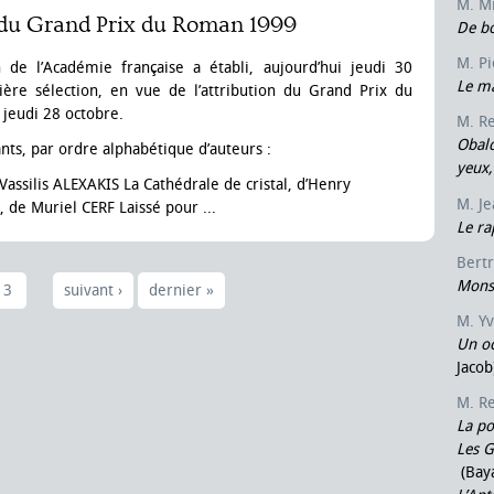
M. M
 du Grand Prix du Roman 1999
De b
M. P
e l’Académie française a établi, aujourd’hui jeudi 30
Le ma
re sélection, en vue de l’attribution du Grand Prix du
 jeudi 28 octobre.
M. R
Obald
vants, par ordre alphabétique d’auteurs :
yeux,
assilis ALEXAKIS La Cathédrale de cristal, d’Henry
M. J
 de Muriel CERF Laissé pour ...
Le ra
Bert
Monsi
3
suivant ›
dernier »
M. Y
Un oc
Jacob
M. R
La pol
Les G
(Bay