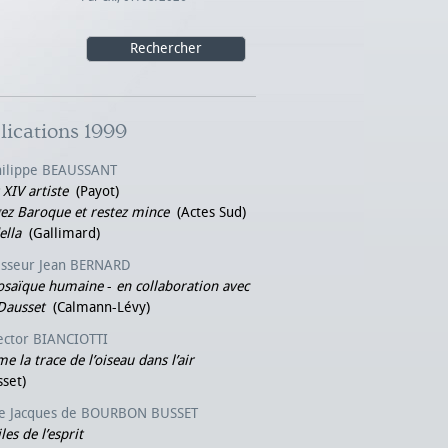
lications 1999
hilippe BEAUSSANT
 XIV artiste
(Payot)
z Baroque et restez mince
(Actes Sud)
ella
(Gallimard)
esseur Jean BERNARD
osaïque humaine
-
en collaboration avec
Dausset
(Calmann-Lévy)
ector BIANCIOTTI
 la trace de l’oiseau dans l’air
set)
e Jacques de BOURBON BUSSET
les de l’esprit