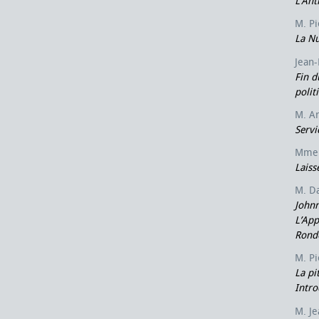
L’Ant
M. P
La Nu
Jean-
Fin d
polit
M. A
Servi
Mme 
Laiss
M. D
John
L’App
Rond
M. P
La pi
Intro
M. J