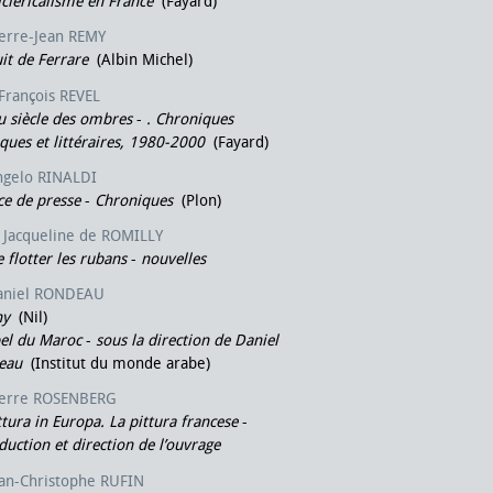
icléricalisme en France
(Fayard)
ierre-Jean REMY
it de Ferrare
(Albin Michel)
François REVEL
u siècle des ombres
-
. Chroniques
iques et littéraires, 1980-2000
(Fayard)
ngelo RINALDI
ce de presse
-
Chroniques
(Plon)
Jacqueline de ROMILLY
e flotter les rubans
-
nouvelles
aniel RONDEAU
ny
(Nil)
el du Maroc
-
sous la direction de Daniel
eau
(Institut du monde arabe)
ierre ROSENBERG
ttura in Europa. La pittura francese
-
duction et direction de l’ouvrage
ean-Christophe RUFIN