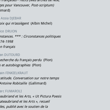
 françaises
-
récits (Mes arches de Noé,
es pour Vancouver, Post-scriptum)
limard)
Assia DJEBAR
oix qui m’assiègent
(Albin Michel)
ice DRUON
nstances. *** : Circonstances politiques
974-1998
n français
ean DUTOURD
recherche du français perdu
(Plon)
s et autobiographies
(Plon)
lain FINKIELKRAUT
ratitude. Conversation sur notre temps
Antoine Robitaille
(Gallimard)
arc FUMAROLI
aubriand et les Arts, « Ut Pictura Poesis
ateaubriand et les Arts », recueil
des, publié avec le soutien de la