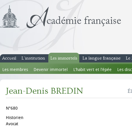
Accueil
L’institution
Les immortels
La langue française
Le 
Les membres
Devenir immortel
L’habit vert et l’épée
Les dis
Jean-Denis BREDIN
É
N°680
Historien
Avocat