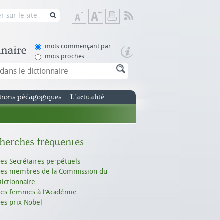
Flux
Diminuer
Augmenter
Imprimer
RSS
la
la
taille
taille
de
de
mots commençant par
texte
texte
mots proches
tions pédagogiques
L’actualité
herches fréquentes
Les Secrétaires perpétuels
Les membres de la Commission du
Dictionnaire
Les femmes à l’Académie
Les prix Nobel