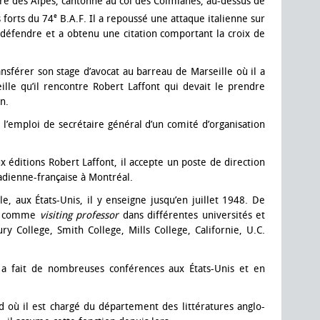
ntière des Alpes, cantonné au col des Colmianes, au-dessus de
e
 forts du 74
B.A.F. Il a repoussé une attaque italienne sur
e défendre et a obtenu une citation comportant la croix de
ansférer son stage d’avocat au barreau de Marseille où il a
eille qu’il rencontre Robert Laffont qui devait le prendre
n.
l’emploi de secrétaire général d’un comité d’organisation
éditions Robert Laffont, il accepte un poste de direction
nadienne-française à Montréal.
ale, aux États-Unis, il y enseigne jusqu’en juillet 1948. De
né comme
visiting professor
dans différentes universités et
ry College, Smith College, Mills College, Californie, U.C.
il a fait de nombreuses conférences aux États-Unis et en
d où il est chargé du département des littératures anglo-