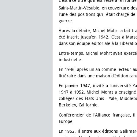
C’est à ce titre qu’il est resté à la fro
Saint-Martin-Vésubie, en couverture des
l’une des positions qu’il était chargé d
guerre.
Après la défaite, Michel Mohrt a fait tr
été inscrit jusqu’en 1942. C’est à Mars
dans son équipe éditoriale à la Libératio
Entre-temps, Michel Mohrt avait exercé 
industrielle.
En 1946, après un an comme lecteur aux 
littéraire dans une maison d’édition ca
En janvier 1947, invité à l’université Y
1947 à 1952, Michel Mohrt a enseig
collèges des États-Unis : Yale, Middlebu
Berkeley, Californie.
Conférencier de l’Alliance française, 
Europe.
En 1952, il entre aux éditions Gallimar