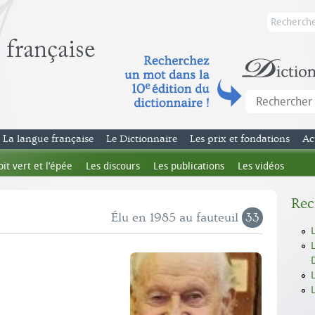
La langue française
Le Dictionnaire
Les prix et fondations
Ac
bit vert et l’épée
Les discours
Les publications
Les vidéos
Rec
Élu en 1985 au fauteuil
33