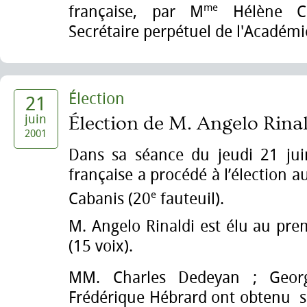
me
française, par M
Hélène Car
Secrétaire perpétuel de l'Académi
Élection
21
juin
Élection de M. Angelo Rina
2001
Dans sa séance du jeudi 21 jui
française a procédé à l’élection a
e
Cabanis (20
fauteuil).
M. Angelo Rinaldi est élu au pre
(15 voix).
MM. Charles Dedeyan ; Geor
Frédérique Hébrard ont obtenu s