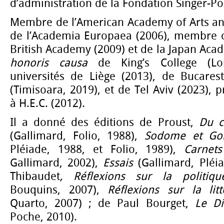
d’administration de la Fondation Singer-Po
Membre de l’American Academy of Arts and
de l’Academia Europaea (2006), membre 
British Academy (2009) et de la Japan Aca
honoris causa
de King’s College (Lo
universités de Liège (2013), de Bucarest
(Timisoara, 2019), et de Tel Aviv (2023), 
à H.E.C. (2012).
Il a donné des éditions de Proust,
Du c
(Gallimard, Folio, 1988),
Sodome et Go
Pléiade, 1988, et Folio, 1989),
Carnets
Gallimard, 2002),
Essais
(Gallimard, Pléia
Thibaudet
, Réflexions sur la politiqu
Bouquins, 2007),
Réflexions sur la litt
Quarto, 2007) ; de Paul Bourget,
Le Dis
Poche, 2010).