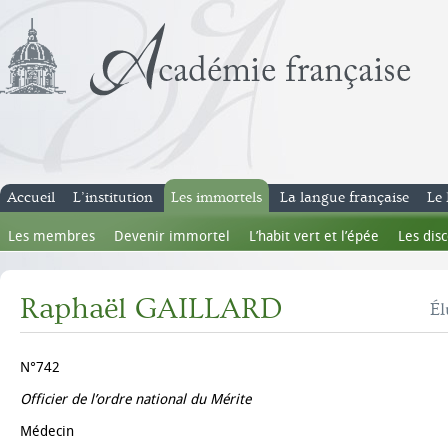
Accueil
L’institution
Les immortels
La langue française
Le 
Les membres
Devenir immortel
L’habit vert et l’épée
Les dis
Raphaël GAILLARD
Él
N°742
Officier de l’ordre national du Mérite
Médecin