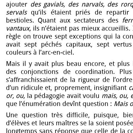
ajouter
des gavials, des narvals, des ro
servals
qu’ils étaient priés de repartir
bestioles. Quant aux sectateurs des
fe
vantaux,
ils n’étaient pas mieux accueillis
.
règle on trouve sept exceptions qui la co
avait sept péchés capitaux, sept vertus
couleurs à l’arc-en-ciel.
Mais il y avait plus beau encore, et plus i
des conjonctions de coordination. Plus
s’affranchissaient de la rigueur de l’ordr
d’un ridicule et, proprement, insignifiant
c
or, ou,
la pédagogie avait voulu
mais, ou, e
que l’énumération devînt question :
Mais o
Une question très difficile, puisque, bi
d’élèves et leurs maîtres se la soient posée
longtemps sans réponse que celle de la c