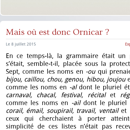
Mais où est donc Ornicar ?
Le 8 juillet 2015
Ex
En ce temps-là, la grammaire était un 
s’était, semble-t-il, placée sous la prote
Sept, comme les noms en
-ou
qui prenai
bijou, caillou, chou, genou, hibou, joujou
comme les noms en
-al
dont le pluriel ét
carnaval, chacal, festival, récital
et
ré
comme les noms en
-ail
dont le pluriel
corail, émail, soupirail, travail, ventail
et
ceux qui cherchaient à porter attein
simplicité de ces listes n’était pas recev