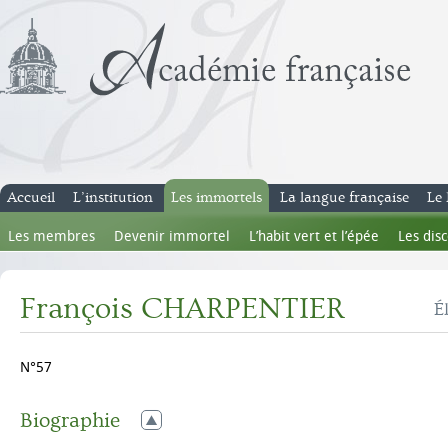
Accueil
L’institution
Les immortels
La langue française
Le 
Les membres
Devenir immortel
L’habit vert et l’épée
Les dis
François CHARPENTIER
É
N°57
Biographie