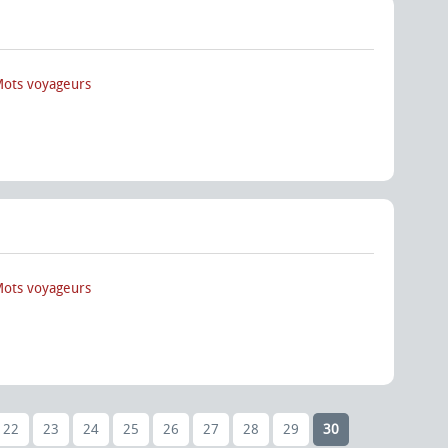
Mots voyageurs
Mots voyageurs
22
23
24
25
26
27
28
29
30