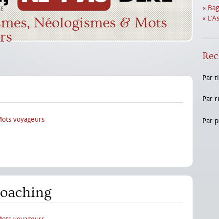
« Bag
« L’A
smes, Néologismes & Mots
rs
Rec
Par t
Par r
Mots voyageurs
Par p
coaching