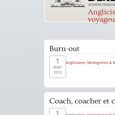
Anglici
voyageu
Burn-out
1
Anglicismes, Néologismes & 
mar
2012
Coach, coacher et 
1