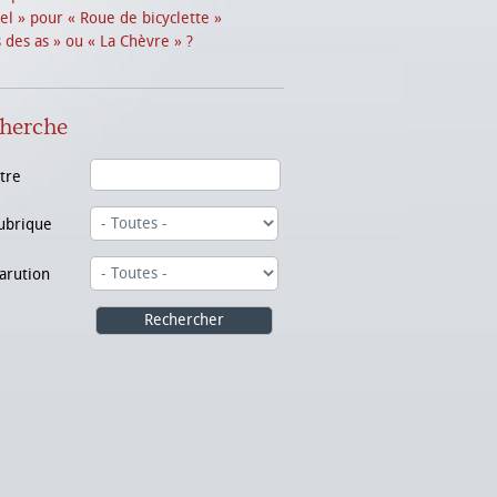
el » pour « Roue de bicyclette »
s des as » ou « La Chèvre » ?
herche
itre
ubrique
arution