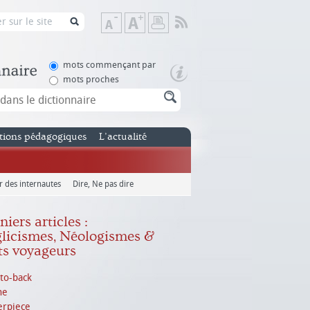
Flux
Diminuer
Augmenter
Imprimer
RSS
la
la
taille
taille
de
de
mots commençant par
texte
texte
mots proches
tions pédagogiques
L’actualité
r des internautes
Dire, Ne pas dire
iers articles :
licismes, Néologismes &
s voyageurs
to-back
ne
erpiece