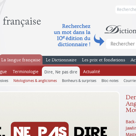
La langue française
Le Dictionnaire
Les prix et fondations
Ac
ngue
Terminologie
Actualité
Dire, Ne pas dire
sives
Néologismes & anglicismes
Bonheurs & surprises
Bloc-notes
Courrie
Dern
Ang
Mot
Back-
Jawli
Mast