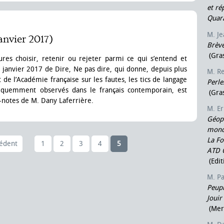
et ré
Quar
M. J
janvier 2017)
Brèv
(Gras
res choisir, retenir ou rejeter parmi ce qui s’entend et
e janvier 2017 de Dire, Ne pas dire, qui donne, depuis plus
M. R
 de l’Académie française sur les fautes, les tics de langage
Perle
fréquemment observés dans le français contemporain, est
(Gras
c-notes de M. Dany Laferrière.
M. E
Géopo
mondi
La Fo
cédent
1
2
3
4
5
ATD 
(Edit
M. Pa
Peupl
Jouir
(Mer