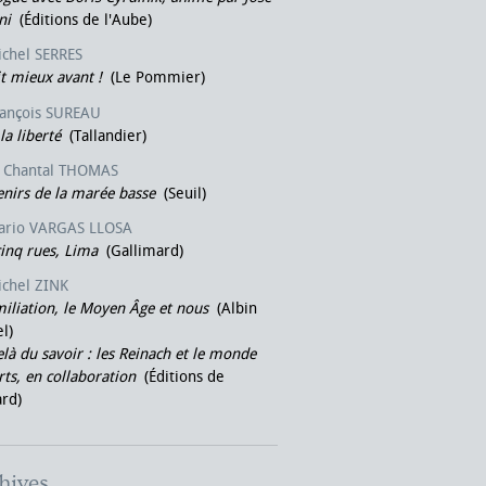
ni
(Éditions de l'Aube)
ichel SERRES
it mieux avant !
(Le Pommier)
rançois SUREAU
la liberté
(Tallandier)
Chantal THOMAS
nirs de la marée basse
(Seuil)
ario VARGAS LLOSA
inq rues, Lima
(Gallimard)
ichel ZINK
iliation, le Moyen Âge et nous
(Albin
l)
là du savoir : les Reinach et le monde
rts, en collaboration
(Éditions de
rd)
hives