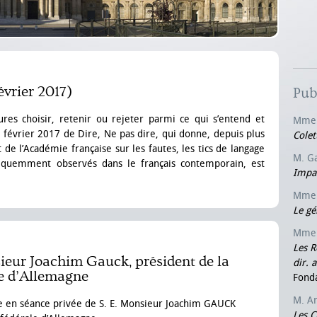
évrier 2017)
Pub
res choisir, retenir ou rejeter parmi ce qui s’entend et
Mme 
e février 2017 de Dire, Ne pas dire, qui donne, depuis plus
Colet
 de l’Académie française sur les fautes, les tics de langage
M. G
fréquemment observés dans le français contemporain, est
Impar
Mme 
Le gé
Mme 
Les R
sieur Joachim Gauck, président de la
dir. 
e d’Allemagne
Fond
M. A
ise en séance privée de S. E. Monsieur Joachim GAUCK
Les C