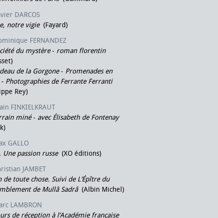
avier DARCOS
le, notre vigie
(Fayard)
ominique FERNANDEZ
ciété du mystère
-
roman florentin
set)
deau de la Gorgone
-
Promenades en
e - Photographies de Ferrante Ferranti
ippe Rey)
lain FINKIELKRAUT
rrain miné
-
avec Élisabeth de Fontenay
k)
ax GALLO
 Une passion russe
(XO éditions)
ristian JAMBET
n de toute chose. Suivi de L’Épître du
emblement de Mullâ Sadrâ
(Albin Michel)
arc LAMBRON
urs de réception à l’Académie française