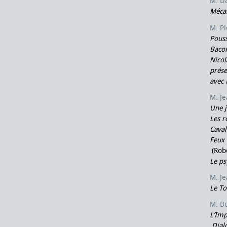
M. D
Méca
M. P
Pouss
Baco
Nicol
prése
avec 
M. J
Une 
Les r
Caval
Feux 
(Robe
Le ps
M. J
Le To
M. B
L’Imp
Dialo