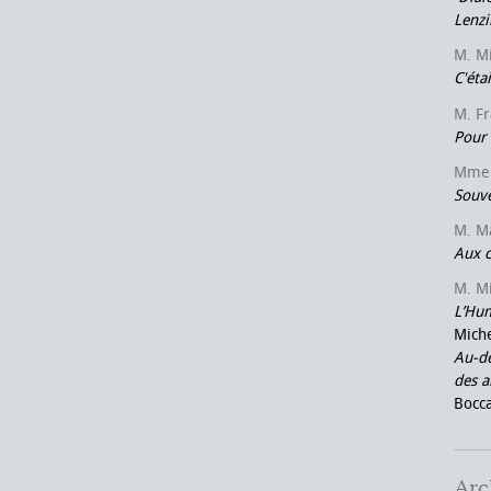
Lenzi
M. M
C'éta
M. F
Pour 
Mme 
Souve
M. M
Aux c
M. M
L’Hum
Miche
Au-de
des a
Bocca
Arc