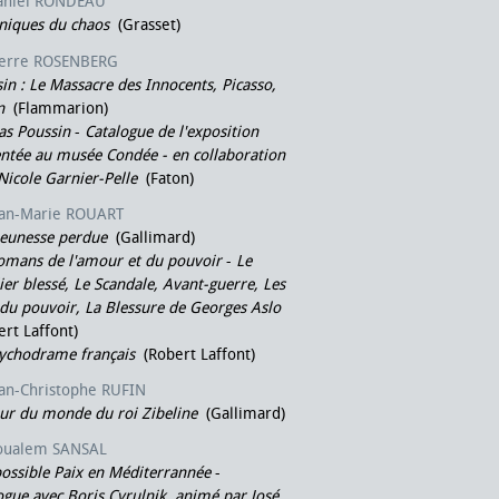
aniel RONDEAU
niques du chaos
(Grasset)
ierre ROSENBERG
in : Le Massacre des Innocents, Picasso,
n
(Flammarion)
as Poussin
-
Catalogue de l'exposition
ntée au musée Condée - en collaboration
Nicole Garnier-Pelle
(Faton)
ean-Marie ROUART
jeunesse perdue
(Gallimard)
omans de l'amour et du pouvoir
-
Le
ier blessé, Le Scandale, Avant-guerre, Les
du pouvoir, La Blessure de Georges Aslo
rt Laffont)
ychodrame français
(Robert Laffont)
ean-Christophe RUFIN
ur du monde du roi Zibeline
(Gallimard)
oualem SANSAL
ossible Paix en Méditerrannée
-
gue avec Boris Cyrulnik, animé par José