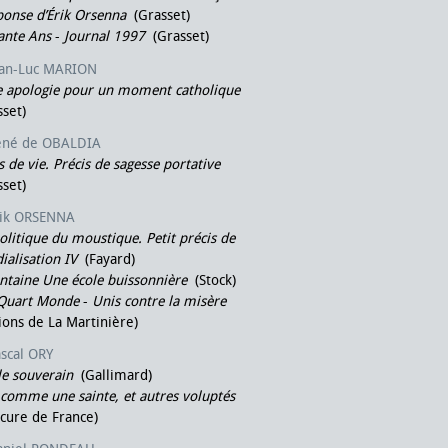
ponse d’Érik Orsenna
(Grasset)
ante Ans
-
Journal 1997
(Grasset)
ean-Luc MARION
e apologie pour un moment catholique
set)
ené de OBALDIA
s de vie. Précis de sagesse portative
set)
rik ORSENNA
litique du moustique. Petit précis de
alisation IV
(Fayard)
ntaine Une école buissonnière
(Stock)
Quart Monde
-
Unis contre la misère
ions de La Martinière)
scal ORY
e souverain
(Gallimard)
 comme une sainte, et autres voluptés
cure de France)