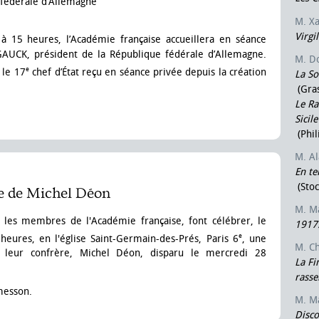
 fédérale d’Allemagne
M. X
Virgi
 à 15 heures, l’Académie française accueillera en séance
AUCK, président de la République fédérale d’Allemagne.
M. D
e
 le 17
chef d’État reçu en séance privée depuis la création
La So
(Gras
Le Ra
Sicil
(Phil
M. A
En te
(Stoc
e de Michel Déon
M. M
t les membres de l'Académie française, font célébrer, le
1917.
e
heures, en l'église Saint-Germain-des-Prés, Paris 6
, une
M. Ch
eur confrère, Michel Déon, disparu le mercredi 28
La Fi
rass
messon.
M. M
Disco