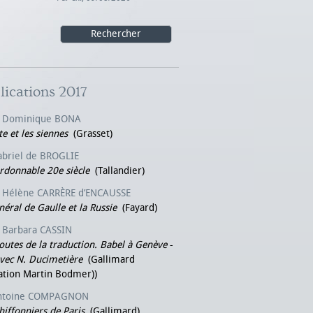
lications 2017
Dominique BONA
te et les siennes
(Grasset)
abriel de BROGLIE
donnable 20e siècle
(Tallandier)
Hélène CARRÈRE d’ENCAUSSE
néral de Gaulle et la Russie
(Fayard)
Barbara CASSIN
outes de la traduction. Babel à Genève
-
avec N. Ducimetière
(Gallimard
ation Martin Bodmer))
ntoine COMPAGNON
hiffonniers de Paris
(Gallimard)