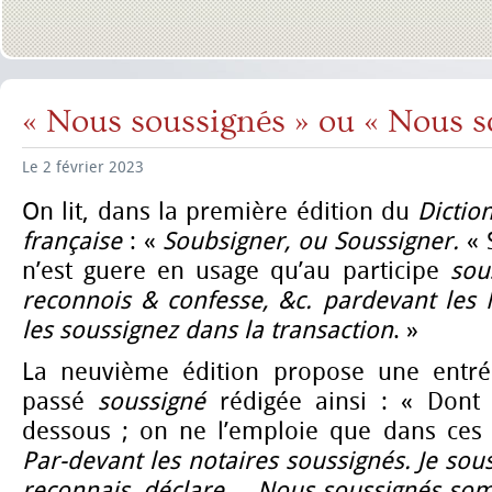
« Nous soussignés » ou « Nous s
Le 2 février 2023
On lit, dans la première édition du
Dictio
française
: «
Soubsigner, ou Soussigner.
« 
n’est guere en usage qu’au participe
sou
reconnois & confesse, &c. pardevant les 
les soussignez dans la transaction
. »
La neuvième édition propose une entrée
passé
soussigné
rédigée ainsi : « Dont 
dessous ; on ne l’emploie que dans ces 
Par-devant les notaires soussignés. Je sou
reconnais, déclare… Nous soussignés som