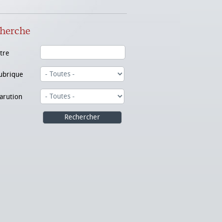
herche
itre
ubrique
arution