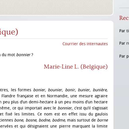
Rec
ique)
Par t
Par r
Courrier des internautes
on du mot
bonnier
?
Par p
Marie-Line L. (Belgique)
autres, les formes
bonier, bounier, bonir, bunier, bunière,
ne Flandre française et en Normandie, une mesure agraire
’un peu plus d’un demi-hectare à un peu moins d’un hectare
-même, ce qui importait avec le
bonnier,
c’est qu’il s’agissait
et fixé les limites. Ce nom est en effet issu du gaulois
nciennes
bone, bosne, bodne, bodme,
mais surtout de
borne
servées et qui désignaient une pierre marquant la limite