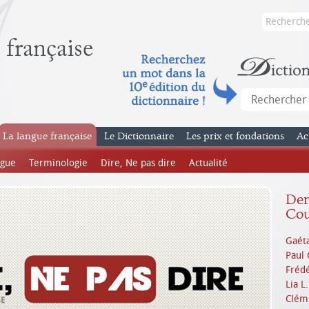
La langue française
Le Dictionnaire
Les prix et fondations
Ac
ngue
Terminologie
Dire, Ne pas dire
Actualité
Dern
Cou
Gaéta
Paul 
Frédé
Lia L
Cléme