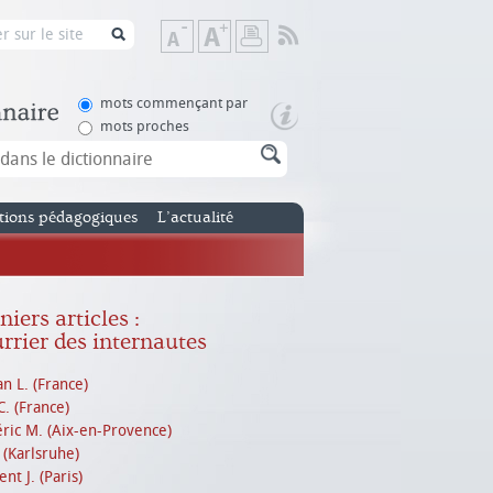
Flux
Diminuer
Augmenter
Imprimer
RSS
la
la
taille
taille
de
de
mots commençant par
texte
texte
mots proches
tions pédagogiques
L’actualité
iers articles :
rrier des internautes
n L. (France)
C. (France)
ric M. (Aix-en-Provence)
. (Karlsruhe)
nt J. (Paris)