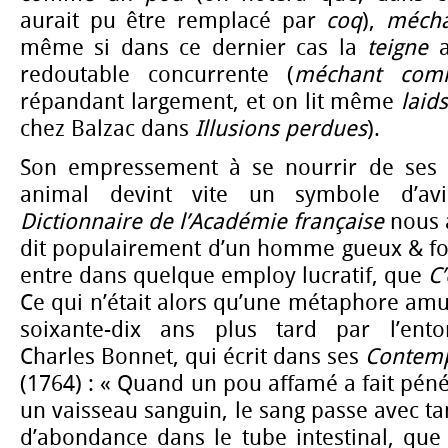
aurait pu être remplacé par
coq
),
mécha
même si dans ce dernier cas la
teigne
redoutable concurrente (
méchant com
répandant largement, et on lit même
laid
chez Balzac dans
Illusions perdues
).
Son empressement à se nourrir de ses v
animal devint vite un symbole d’avi
Dictionnaire de l’Académie française
nous 
dit populairement d’un homme gueux & for
entre dans quelque employ lucratif, que
C
Ce qui n’était alors qu’une métaphore am
soixante-dix ans plus tard par l’ento
Charles Bonnet, qui écrit dans ses
Contemp
(1764) : « Quand un pou affamé a fait pén
un vaisseau sanguin, le sang passe avec tan
d’abondance dans le tube intestinal, que 