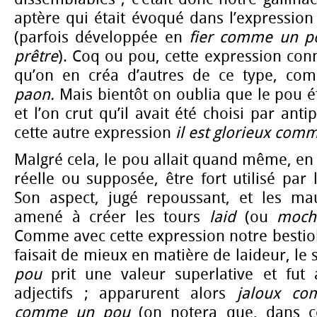
aptère qui était évoqué dans l’expressio
(parfois développée en
fier comme un po
prêtre
). Coq ou pou, cette expression conn
qu’on en créa d’autres de ce type, c
paon.
Mais bientôt on oublia que le pou ét
et l’on crut qu’il avait été choisi par an
cette autre expression
il est glorieux com
Malgré cela, le pou allait quand même, en 
réelle ou supposée, être fort utilisé par 
Son aspect, jugé repoussant, et les mau
amené à créer les tours
laid
(ou
moch
Comme avec cette expression notre bestiol
faisait de mieux en matière de laideur, l
pou
prit une valeur superlative et fut 
adjectifs ; apparurent alors
jaloux c
comme un pou
(on notera que, dans 