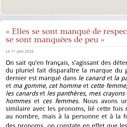
« Elles se sont manqué de respec
se sont manquées de peu »
Le 11 juin 2026
On sait qu’en français, s’agissant des dét
du pluriel fait disparaître la marque du g
dernier est marqué dans
le canard
et
la p
et
ma gomme, cet homme
et
cette femme
les canards
et
les panthères, mes crayons
hommes
et
ces femmes.
Nous avons u
similaire avec les pronoms, lié cette fois
au nombre, mais à la personne et à la fo
des pronoms, on constate en effet que le