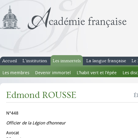
Accueil
L’institution
Les immortels
La langue française
Le 
Les membres
Devenir immortel
L’habit vert et l’épée
Les dis
Edmond ROUSSE
É
N°448
Officier de la Légion d’honneur
Avocat