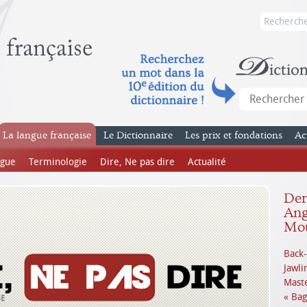
La langue française
Le Dictionnaire
Les prix et fondations
Ac
ngue
Terminologie
Dire, Ne pas dire
Actualité
Dern
Ang
Mot
Back-
Jawli
Mast
« Bag