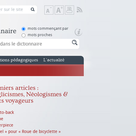
Flux
Diminuer
Augmenter
Imprimer
RSS
la
la
taille
taille
de
de
mots commençant par
texte
texte
mots proches
tions pédagogiques
L’actualité
iers articles :
licismes, Néologismes &
s voyageurs
to-back
ne
erpiece
el » pour « Roue de bicyclette »