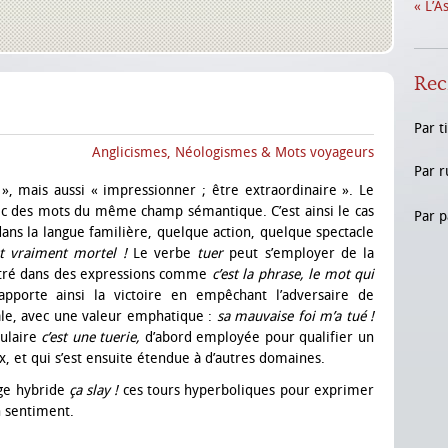
« L’A
Rec
Par t
Anglicismes, Néologismes & Mots voyageurs
Par r
 », mais aussi « impressionner ; être extraordinaire ». Le
vec des mots du même champ sémantique. C’est ainsi le cas
Par p
 dans la langue familière, quelque action, quelque spectacle
st vraiment mortel !
Le verbe
tuer
peut s’employer de la
ntré dans des expressions comme
c’est la phrase, le mot qui
 apporte ainsi la victoire en empêchant l’adversaire de
ale, avec une valeur emphatique :
sa mauvaise foi m’a tué !
pulaire
c’est une tuerie,
d’abord employée pour qualifier un
ux, et qui s’est ensuite étendue à d’autres domaines.
ange hybride
ça slay !
ces tours hyperboliques pour exprimer
n sentiment.