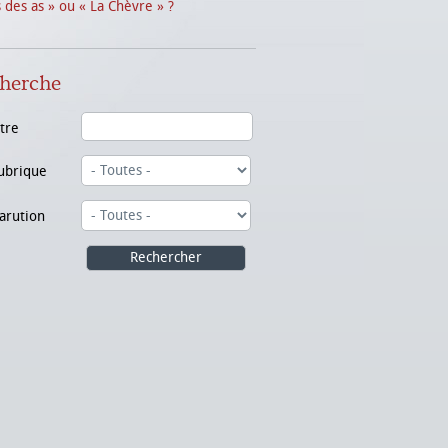
s des as » ou « La Chèvre » ?
herche
itre
ubrique
arution