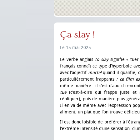
Ça slay !
Le 15 mai 2025
Le verbe anglais
to slay
signifie « tuer
français connaît ce type d’hyperbole a
avec l’adjectif
mortel
quand il qualifie,
particulièrement frappants
: ce film e
même manière : il s’est d’abord renco
tue
(c’est-à-dire qui frappe juste et
répliquer), puis de manière plus génér
Il en va de même avec l’expression po
aliment, un plat que l’on trouve délicie
Il est donc loisible de préférer à l’étr
l’extrême intensité d’une sensation, d’u