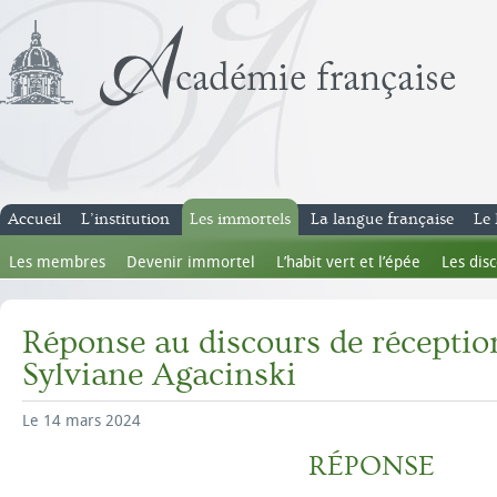
Accueil
L’institution
Les immortels
La langue française
Le 
Les membres
Devenir immortel
L’habit vert et l’épée
Les dis
Réponse au discours de récepti
Sylviane Agacinski
Le 14 mars 2024
RÉPONSE