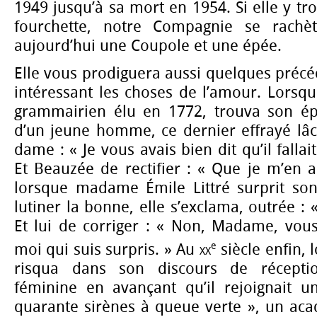
1949 jusqu’à sa mort en 1954. Si elle y tr
fourchette, notre Compagnie se rachè
aujourd’hui une Coupole et une épée.
Elle vous prodiguera aussi quelques préc
intéressant les choses de l’amour. Lorsq
grammairien élu en 1772, trouva son ép
d’un jeune homme, ce dernier effrayé lâc
dame : « Je vous avais bien dit qu’il fallai
Et Beauzée de rectifier : « Que je m’en al
lorsque madame Émile Littré surprit so
lutiner la bonne, elle s’exclama, outrée : «
Et lui de corriger : « Non, Madame, vous
e
moi qui suis surpris. » Au
xx
siècle enfin, 
risqua dans son discours de récept
féminine en avançant qu’il rejoignait 
quarante sirènes à queue verte », un a