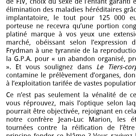
de FIV, choix du sexe de l’enfant garanti
élimination des maladies héréditaires grâc
implantatoire, le tout pour 125 000 e
porteuse ne recevra qu’une portion con
platiné marque à vos yeux une extens
marché, obéissant selon l’expression 
Frydman à une tyrannie de la reproductio
la G.P.A. pour « un abandon organisé, 
». Et vous soulignez dans
Le Tiers-cor
contamine le prélèvement d’organes, don
à l’exploitation tarifée de vastes populatio
Ce n’est pas seulement la vénalité de c
vous réprouvez, mais l’optique selon la
pourrait être objectivée, rejoignant en cela
notre confrère Jean-Luc Marion, les ét
tournées contre la réification de l’êt
principe fonder ce blâme ? Vous ravivez l