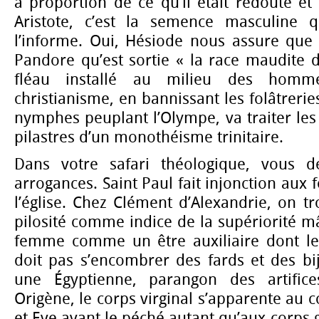
à proportion de ce qu’il était redouté et 
Aristote, c’est la semence masculine
l’informe. Oui, Hésiode nous assure que 
Pandore qu’est sortie « la race maudite 
fléau installé au milieu des homm
christianisme, en bannissant les folâtreri
nymphes peuplant l’Olympe, va traiter l
pilastres d’un monothéisme trinitaire.
Dans votre safari théologique, vous 
arrogances. Saint Paul fait injonction aux
l’église. Chez Clément d’Alexandrie, on t
pilosité comme indice de la supériorité mâl
femme comme un être auxiliaire dont le
doit pas s’encombrer des fards et des bi
une Égyptienne, parangon des artific
Origène, le corps virginal s’apparente au 
et Eve avant le péché autant qu’aux corps g