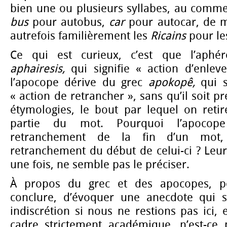
bien une ou plusieurs syllabes, au comm
bus
pour autobus,
car
pour autocar, de m
autrefois familièrement les
Ricains
pour le
Ce qui est curieux, c’est que l’aphé
aphairesis,
qui signifie « action d’enle
l’apocope dérive du grec
apokopê,
qui s
« action de retrancher », sans qu’il soit p
étymologies, le bout par lequel on reti
partie du mot. Pourquoi l’apocope 
retranchement de la fin d’un mot,
retranchement du début de celui-ci ? Leu
une fois, ne semble pas le préciser.
À propos du grec et des apocopes, pe
conclure, d’évoquer une anecdote qui s
indiscrétion si nous ne restions pas ici,
cadre strictement académique, n’est-ce p