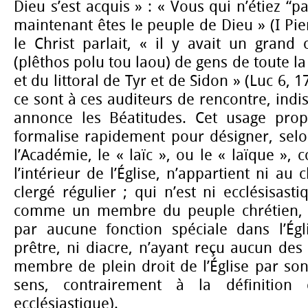
Dieu s’est acquis » : « Vous qui n’étiez “p
maintenant êtes le peuple de Dieu »
(
I Pie
le Christ parlait, « il y avait un grand
(plêthos polu tou laou) de gens de toute l
et du littoral de Tyr et de Sidon » (Luc 6, 17
ce sont à ces auditeurs de rencontre, indist
annonce les Béatitudes. Cet usage prop
formalise rapidement pour désigner, selo
l’Académie, le « laïc », ou le « laïque »,
l’intérieur de l’Église, n’appartient ni au 
clergé régulier ; qui n’est ni ecclésisasti
comme un membre du peuple chrétien, q
par aucune fonction spéciale dans l’Égl
prêtre, ni diacre, n’ayant reçu aucun des
membre de plein droit de l’Église par so
sens, contrairement à la définition c
ecclésiastique).