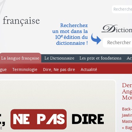
La langue française
Le Dictionnaire
Les prix et fondations
Ac
ngue
Terminologie
Dire, Ne pas dire
Actualité
Dern
Ang
Mot
Back-
Jawli
Mast
« Bag