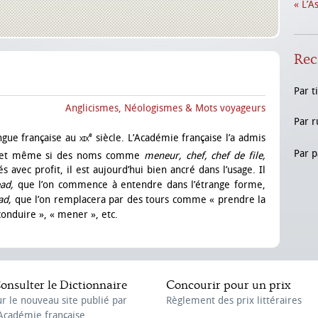
« L’A
Rec
Par t
Anglicismes, Néologismes & Mots voyageurs
Par r
e
angue française au
xix
siècle. L’Académie française l’a admis
Par p
et même si des noms comme
meneur, chef, chef de file,
s avec profit, il est aujourd’hui bien ancré dans l’usage. Il
ead,
que l’on commence à entendre dans l’étrange forme,
ad,
que l’on remplacera par des tours comme « prendre la
 conduire », « mener », etc.
onsulter le Dictionnaire
Concourir pour un prix
ur le nouveau site publié par
Règlement des prix littéraires
'Académie française