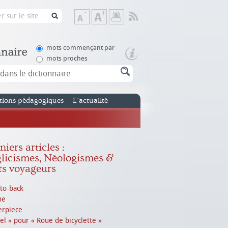
Flux
Diminuer
Augmenter
Imprimer
RSS
la
la
taille
taille
de
de
mots commençant par
texte
texte
mots proches
tions pédagogiques
L’actualité
iers articles :
licismes, Néologismes &
s voyageurs
to-back
ne
erpiece
el » pour « Roue de bicyclette »