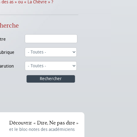
s des as » ou « La Chèvre » ?
herche
itre
ubrique
arution
Découvrir « Dire, Ne pas dire »
et le bloc-notes des académiciens