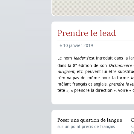
Prendre le lead
Le 10 janvier 2019
Le nom
leader
s’est introduit dans la l
e
dans la 8
édition de son
Dictionnaire
dirigeant,
etc. peuvent lui être substitué
n’en va pas de même pour la forme
l
mêlant français et anglais,
prendre le le
tête », « prendre la direction », voire «
Poser une question de langue
C
sur un point précis de français
s
l