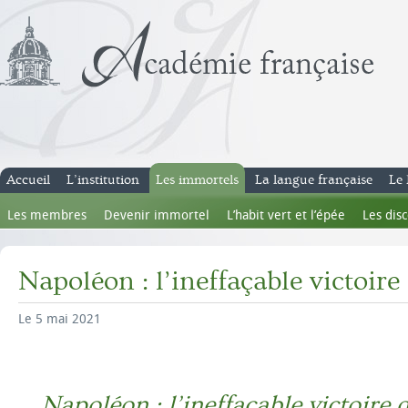
Accueil
L’institution
Les immortels
La langue française
Le 
Les membres
Devenir immortel
L’habit vert et l’épée
Les dis
Napoléon : l’ineffaçable victoire
Le 5 mai 2021
Napoléon : l’ineffaçable victoire