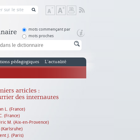
Flux
Diminuer
Augmenter
Imprimer
RSS
la
la
taille
taille
de
de
mots commençant par
texte
texte
mots proches
tions pédagogiques
L’actualité
iers articles :
rrier des internautes
n L. (France)
C. (France)
ric M. (Aix-en-Provence)
. (Karlsruhe)
nt J. (Paris)