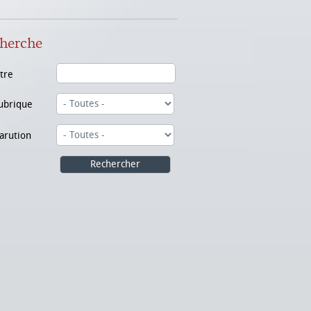
herche
itre
ubrique
arution