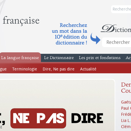
La langue française
Le Dictionnaire
Les prix et fondations
Ac
ngue
Terminologie
Dire, Ne pas dire
Actualité
Dern
Cou
Gaéta
Paul 
Frédé
Lia L
Cléme