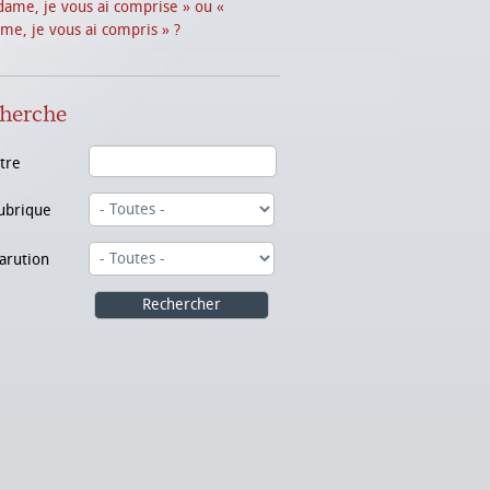
ame, je vous ai comprise » ou «
e, je vous ai compris » ?
herche
itre
ubrique
arution