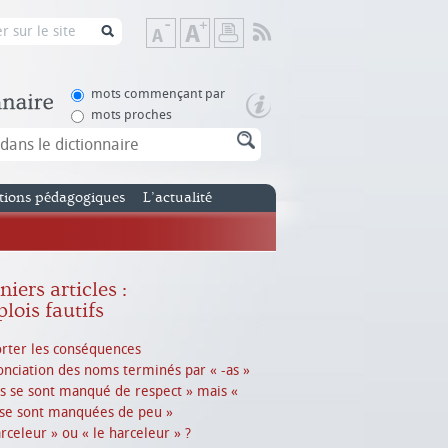
Flux
Diminuer
Augmenter
Imprimer
RSS
la
la
taille
taille
de
de
mots commençant par
texte
texte
mots proches
tions pédagogiques
L’actualité
iers articles :
lois fautifs
rter les conséquences
nciation des noms terminés par « -as »
es se sont manqué de respect » mais «
 se sont manquées de peu »
arceleur » ou « le harceleur » ?