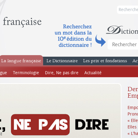
La langue française
Le Dictionnaire
Les prix et fondations
Ac
ngue
Terminologie
Dire, Ne pas dire
Actualité
Dern
Emp
Empo
Prono
« Ell
Elles
« L’h