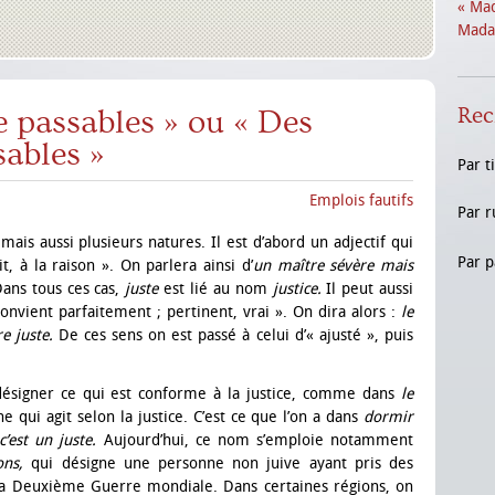
« Mad
Madam
Rec
te passables » ou « Des
sables »
Par t
Emplois fautifs
Par r
mais aussi plusieurs natures. Il est d’abord un adjectif qui
Par p
t, à la raison ». On parlera ainsi d’
un maître sévère mais
ans tous ces cas,
juste
est lié au nom
justice.
Il peut aussi
 convient parfaitement ; pertinent, vrai ». On dira alors :
le
re juste.
De ces sens on est passé à celui d’« ajusté », puis
 désigner ce qui est conforme à la justice, comme dans
le
 qui agit selon la justice. C’est ce que l’on a dans
dormir
c’est un juste.
Aujourd’hui, ce nom s’emploie notamment
ions,
qui désigne une personne non juive ayant pris des
 la Deuxième Guerre mondiale. Dans certaines régions, on