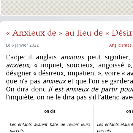
« Anxieux de » au lieu de « Dési
Le 6 janvier 2022
Anglicismes
L’adjectif anglais
anxious
peut signifier
anxieux,
« inquiet, soucieux, angoissé »
désigner « désireux, impatient », voire « av
que n’a pas
anxieux
et que l’on se garder
On dira donc
Il est anxieux de partir po
l’inquiète, on ne le dira pas s’il l’attend av
on dit
on 
Les enfants avaient hâte de revoir leurs
Les enfants étaien
parents
parents