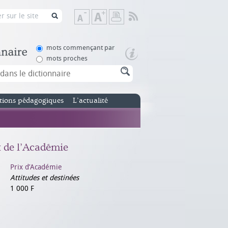
Flux
Diminuer
Augmenter
Imprimer
RSS
la
la
taille
taille
de
de
mots commençant par
texte
texte
mots proches
tions pédagogiques
L’actualité
x de l’Académie
Prix d’Académie
Attitudes et destinées
1 000 F