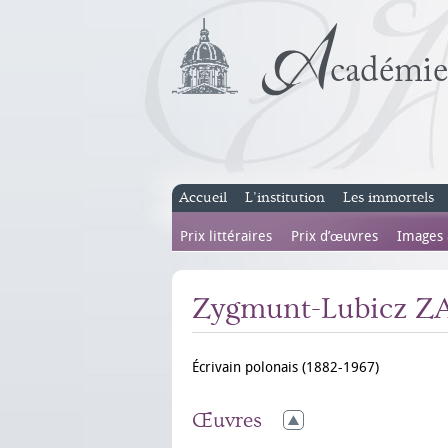
Accueil
L’institution
Les immortels
Prix littéraires
Prix d’œuvres
Images
Zygmunt-Lubicz Z
Écrivain polonais (1882-1967)
Œuvres