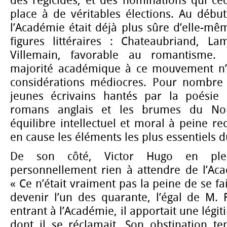
des régicides, et des nominations qui cé
place à de véritables élections. Au débu
l’Académie était déjà plus sûre d’elle-mê
figures littéraires : Chateaubriand, La
Villemain, favorable au romantisme. 
majorité académique à ce mouvement n’ét
considérations médiocres. Pour nombre 
jeunes écrivains hantés par la poésie 
romans anglais et les brumes du No
équilibre intellectuel et moral à peine re
en cause les éléments les plus essentiels d
De son côté, Victor Hugo en plein
personnellement rien à attendre de l’Aca
« Ce n’était vraiment pas la peine de se f
devenir l’un des quarante, l’égal de M. 
entrant à l’Académie, il apportait une lég
dont il se réclamait. Son obstination te