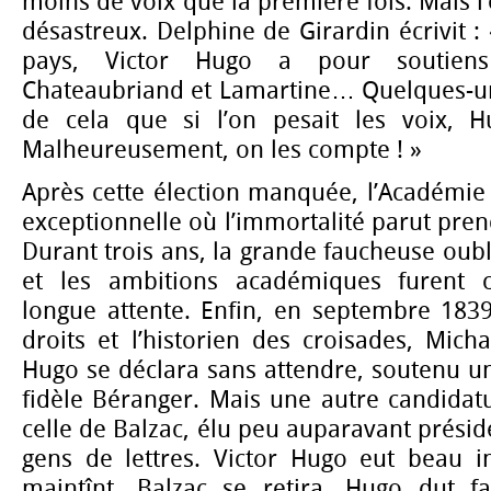
moins de voix que la première fois. Mais l’e
désastreux. Delphine de Girardin écrivit :
pays, Victor Hugo a pour soutiens
Chateaubriand et Lamartine… Quelques-un
de cela que si l’on pesait les voix, 
Malheureusement, on les compte ! »
Après cette élection manquée, l’Académie
exceptionnelle où l’immortalité parut pren
Durant trois ans, la grande faucheuse oubl
et les ambitions académiques furent
longue attente. Enfin, en septembre 1839
droits et l’historien des croisades, Micha
Hugo se déclara sans attendre, soutenu un
fidèle Béranger. Mais une autre candidatu
celle de Balzac, élu peu auparavant présid
gens de lettres. Victor Hugo eut beau in
maintînt, Balzac se retira. Hugo dut fa