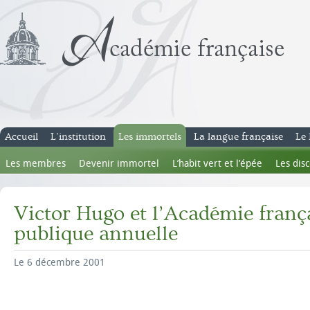
Accueil
L’institution
Les immortels
La langue française
Le 
Les membres
Devenir immortel
L’habit vert et l’épée
Les dis
Victor Hugo et l’Académie franç
publique annuelle
Le 6 décembre 2001