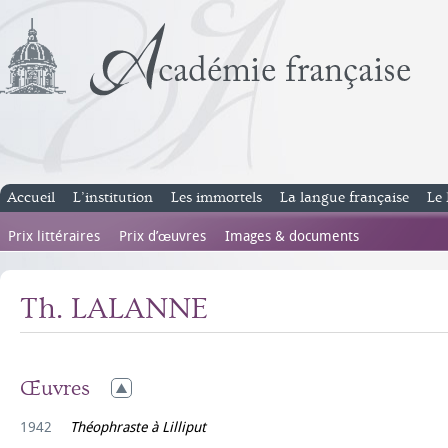
Accueil
L’institution
Les immortels
La langue française
Le 
Prix littéraires
Prix d’œuvres
Images & documents
Th. LALANNE
Œuvres
1942
Théophraste à Lilliput