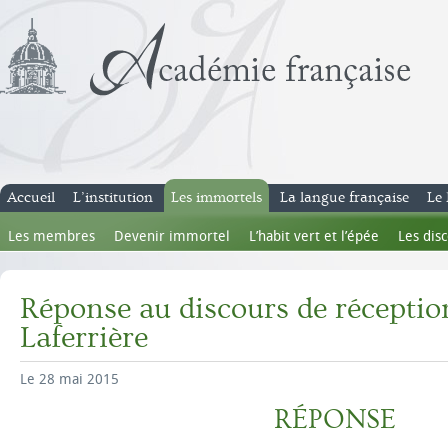
Accueil
L’institution
Les immortels
La langue française
Le 
Les membres
Devenir immortel
L’habit vert et l’épée
Les dis
Réponse au discours de récepti
Laferrière
Le 28 mai 2015
RÉPONSE