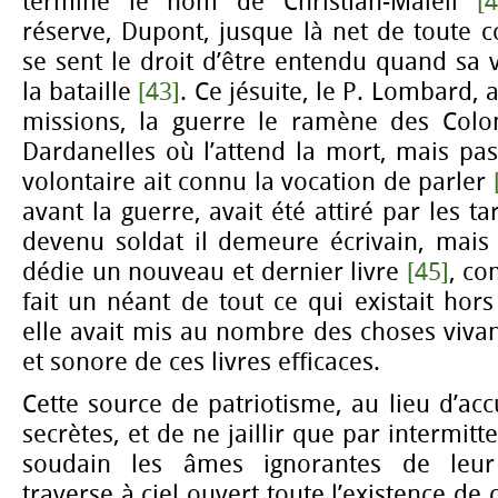
termine le nom de Christian-Malell
[4
réserve, Dupont, jusque là net de toute c
se sent le droit d’être entendu quand sa v
la bataille
[43]
. Ce jésuite, le P. Lombard, 
missions, la guerre le ramène des Colon
Dardanelles où l’attend la mort, mais pa
volontaire ait connu la vocation de parler
avant la guerre, avait été attiré par les ta
devenu soldat il demeure écrivain, mais 
dédie un nouveau et dernier livre
[45]
, co
fait un néant de tout ce qui existait hors
elle avait mis au nombre des choses vivan
et sonore de ces livres efficaces.
Cette source de patriotisme, au lieu d’ac
secrètes, et de ne jaillir que par intermit
soudain les âmes ignorantes de leur 
traverse à ciel ouvert toute l’existence de 