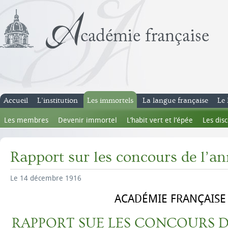
Accueil
L’institution
Les immortels
La langue française
Le 
Les membres
Devenir immortel
L’habit vert et l’épée
Les dis
Rapport sur les concours de l’an
Le 14 décembre 1916
ACADÉMIE FRANÇAISE
RAPPORT SUE LES CONCOURS DE