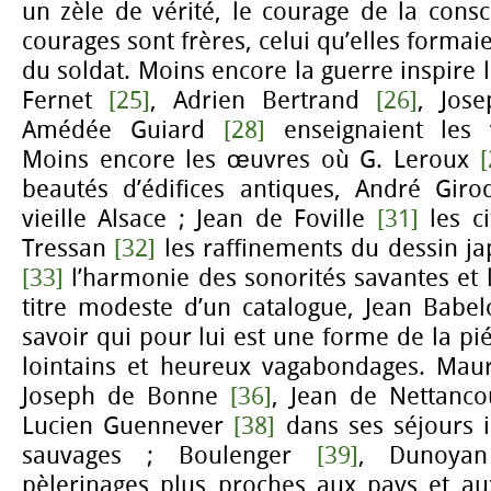
un zèle de vérité, le courage de la consci
courages sont frères, celui qu’elles formaie
du soldat. Moins encore la guerre inspire
Fernet
[25]
, Adrien Bertrand
[26]
, Jos
Amédée Guiard
[28]
enseignaient les v
Moins encore les œuvres où G. Leroux
[
beautés d’édifices antiques, André Gir
vieille Alsace ; Jean de Foville
[31]
les ci
Tressan
[32]
les raffinements du dessin ja
[33]
l’harmonie des sonorités savantes et l
titre modeste d’un catalogue, Jean Babe
savoir qui pour lui est une forme de la piét
lointains et heureux vagabondages. Ma
Joseph de Bonne
[36]
, Jean de Nettanc
Lucien Guennever
[38]
dans ses séjours i
sauvages ; Boulenger
[39]
, Dunoy
pèlerinages plus proches aux pays et a