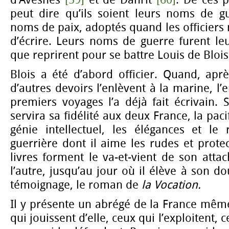
d’Avesnes
[59]
et de Danrit
[60]
. De ces 
peut dire qu’ils soient leurs noms de gu
noms de paix, adoptés quand les officiers 
d’écrire. Leurs noms de guerre furent le
que reprirent pour se battre Louis de Blois
Blois a été d’abord officier. Quand, apr
d’autres devoirs l’enlèvent à la marine, l
premiers voyages l’a déjà fait écrivain.
servira sa fidélité aux deux France, la paci
génie intellectuel, les élégances et le
guerrière dont il aime les rudes et protec
livres forment le va-et-vient de son atta
l’autre, jusqu’au jour où il élève à son 
témoignage, le roman de
la Vocation.
Il y présente un abrégé de la France même
qui jouissent d’elle, ceux qui l’exploitent, 