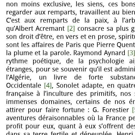
non moins exclusive, les siens, ces bons
regarder aux remparts, travaillent au bien 
C’est aux remparts de la paix, à l’arbi
qu’Albert Acremant
[2]
consacre sa plus g
son droit d’être, en vers et en prose, spiri
sont les affaires de Paris que Pierre Quen
la plume et la parole. Raymond Aynard
[3
rythme poétique, de la psychologie a
étranges, pour se souvenir qu’il est adminis
l’Algérie, un livre de forte substan
Occidentale
[4]
, Sonolet adapte, en quatr
française à l’inculture des primitifs, nos
immenses domaines, certains de nos émi
attirer pour faire fortune : G. Forestier
[
aventures déraisonnables où la France pe
profit pour eux, quant à eux s’offrent de
dans sa terre fertile et dépeuplée. Henri