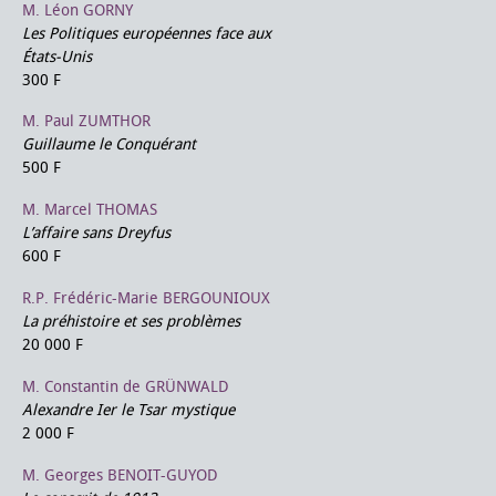
M. Léon GORNY
Les Politiques européennes face aux
États-Unis
300 F
M. Paul ZUMTHOR
Guillaume le Conquérant
500 F
M. Marcel THOMAS
L’affaire sans Dreyfus
600 F
R.P. Frédéric-Marie BERGOUNIOUX
La préhistoire et ses problèmes
20 000 F
M. Constantin de GRÜNWALD
Alexandre Ier le Tsar mystique
2 000 F
M. Georges BENOIT-GUYOD