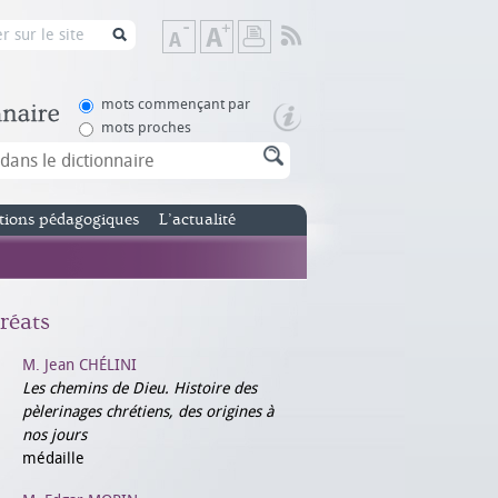
Flux
Diminuer
Augmenter
Imprimer
RSS
la
la
taille
taille
de
de
mots commençant par
texte
texte
mots proches
tions pédagogiques
L’actualité
réats
M. Jean CHÉLINI
Les chemins de Dieu. Histoire des
pèlerinages chrétiens, des origines à
nos jours
médaille