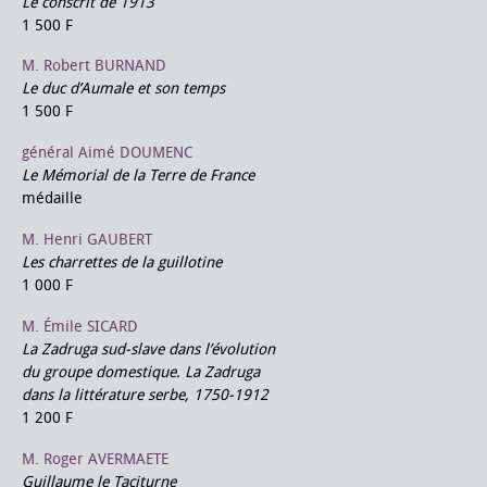
Le conscrit de 1913
1 500 F
M. Robert BURNAND
Le duc d’Aumale et son temps
1 500 F
général Aimé DOUMENC
Le Mémorial de la Terre de France
médaille
M. Henri GAUBERT
Les charrettes de la guillotine
1 000 F
M. Émile SICARD
La Zadruga sud-slave dans l’évolution
du groupe domestique. La Zadruga
dans la littérature serbe, 1750-1912
1 200 F
M. Roger AVERMAETE
Guillaume le Taciturne