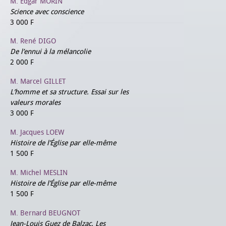
M. Edgar MORIN
Science avec conscience
3 000 F
M. René DIGO
De l’ennui à la mélancolie
2 000 F
M. Marcel GILLET
L’homme et sa structure. Essai sur les
valeurs morales
3 000 F
M. Jacques LOEW
Histoire de l’Église par elle-même
1 500 F
M. Michel MESLIN
Histoire de l’Église par elle-même
1 500 F
M. Bernard BEUGNOT
Jean-Louis Guez de Balzac. Les