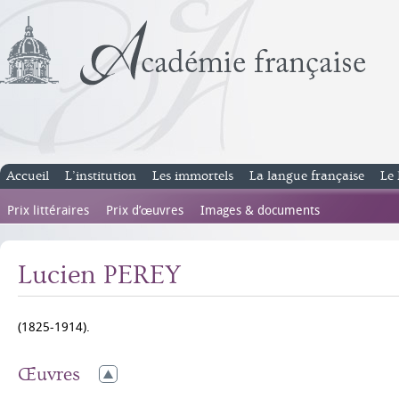
Accueil
L’institution
Les immortels
La langue française
Le 
Prix littéraires
Prix d’œuvres
Images & documents
Lucien PEREY
(1825-1914).
Œuvres