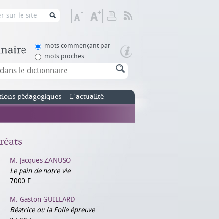
Flux
Diminuer
Augmenter
Imprimer
RSS
la
la
taille
taille
de
de
mots commençant par
texte
texte
mots proches
tions pédagogiques
L’actualité
réats
M. Jacques ZANUSO
Le pain de notre vie
7000 F
M. Gaston GUILLARD
Béatrice ou la Folle épreuve