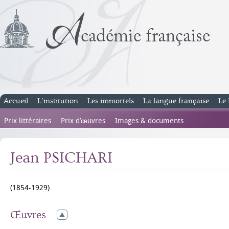
Accueil
L’institution
Les immortels
La langue française
Le 
Prix littéraires
Prix d’œuvres
Images & documents
Jean PSICHARI
(1854-1929)
Œuvres