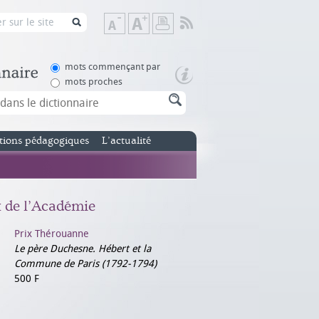
Flux
Diminuer
Augmenter
Imprimer
RSS
la
la
taille
taille
de
de
mots commençant par
texte
texte
mots proches
tions pédagogiques
L’actualité
x de l’Académie
Prix Thérouanne
Le père Duchesne. Hébert et la
Commune de Paris (1792-1794)
500 F