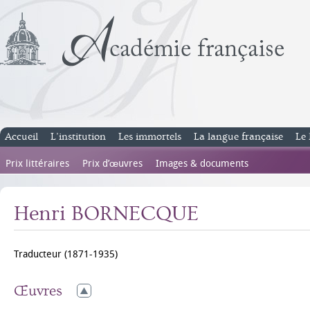
Accueil
L’institution
Les immortels
La langue française
Le 
Prix littéraires
Prix d’œuvres
Images & documents
Henri BORNECQUE
Traducteur (1871-1935)
Œuvres