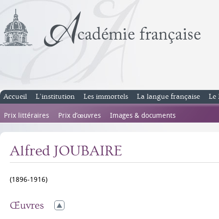
Accueil
L’institution
Les immortels
La langue française
Le 
Prix littéraires
Prix d’œuvres
Images & documents
Alfred JOUBAIRE
(1896-1916)
Œuvres