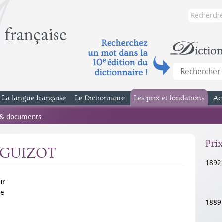
La langue française
Le Dictionnaire
Les prix et fondations
Ac
 & documents
Pri
T-GUIZOT
1892
ur
de
1889