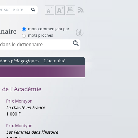
Flux
Diminuer
Augmenter
Imprimer
RSS
la
la
taille
taille
de
de
mots commençant par
texte
texte
mots proches
tions pédagogiques
L’actualité
x de l’Académie
Prix Montyon
La charité en France
1 000 F
Prix Montyon
Les Femmes dans l’histoire