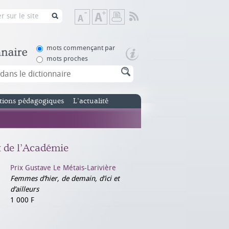
Flux
Diminuer
Augmenter
Imprimer
RSS
la
la
taille
taille
de
de
mots commençant par
texte
texte
mots proches
tions pédagogiques
L’actualité
x de l’Académie
Prix Gustave Le Métais-Larivière
Femmes d’hier, de demain, d’ici et
d’ailleurs
1 000 F