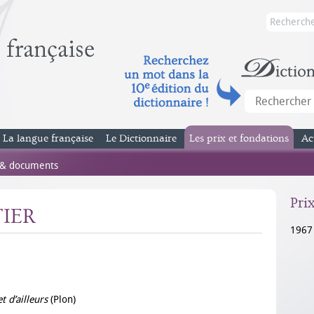
La langue française
Le Dictionnaire
Les prix et fondations
Ac
 & documents
Pri
IER
1967
t d’ailleurs
(Plon)