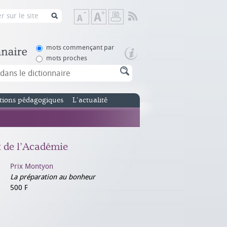
Flux
Diminuer
Augmenter
Imprimer
RSS
la
la
taille
taille
de
de
mots commençant par
texte
texte
mots proches
tions pédagogiques
L’actualité
x de l’Académie
Prix Montyon
La préparation au bonheur
500 F