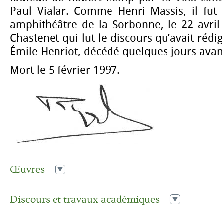
Paul Vialar. Comme Henri Massis, il fut
amphithéâtre de la Sorbonne, le 22 avril
Chastenet qui lut le discours qu’avait rédi
Émile Henriot, décédé quelques jours avan
Mort le 5 février 1997.
Œuvres
1935
Histoire de l’art contemporain
(Alcan)
Discours et travaux académiques
1936
Cézanne
(Plon)
Discours de réception de René Huyghe
,
le 22 avril 1961
1937
La peinture française : Du XIVe au XVIIe siècle. II
(Calavas)