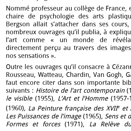
Nommé professeur au collège de France, e
chaire de psychologie des arts plastiq
Bergson allait s’attacher dans ses cours
nombreux ouvrages qu’il publia, à expliq
l’art comme « un monde de révélati
directement perçu au travers des images
nos sensations ».
Outre les ouvrages qu’il consacre à Cézan
Rousseau, Watteau, Chardin, Van Gogh, Ga
faut encore citer dans son importante bibl
suivants :
Histoire de l’art contemporain
(1
le visible
(1955),
L’Art et l’Homme
(1957-
e
(1960),
La Peinture française des XVII
et 
Les Puissances de l’image
(1965),
Sens et d
Formes et forces
(1971),
La Relève du