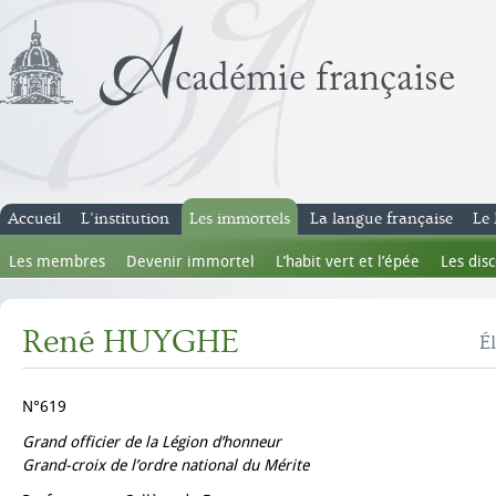
Accueil
L’institution
Les immortels
La langue française
Le 
Les membres
Devenir immortel
L’habit vert et l’épée
Les dis
René HUYGHE
É
N°619
Grand officier de la Légion d’honneur
Grand-croix de l’ordre national du Mérite