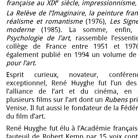
e
française au XIX
siècle, impressionnisme
La Relève de l’Imaginaire, la peinture fra
réalisme et romantisme
(1976),
Les Sign
moderne
(1985). La somme, enfin, 
Psychologie de l’art
, rassemble l’essent
collège de France entre 1951 et 19
également publié en 1994 un volume d
pour l’art
.
Esprit curieux, novateur, conféren
exceptionnel, René Huyghe fut l’un des
l’alliance de l’art et du cinéma, en 
plusieurs films sur l’art dont un
Rubens
pri
Venise. Il fut aussi le fondateur de la Fédé
du film d’art.
René Huyghe fut élu à l’Académie française
fauteuil de Robert Kemp par 15 voix con