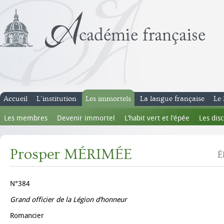
Accueil
L’institution
Les immortels
La langue française
Le 
Les membres
Devenir immortel
L’habit vert et l’épée
Les dis
Prosper MÉRIMÉE
É
N°384
Grand officier de la Légion d’honneur
Romancier