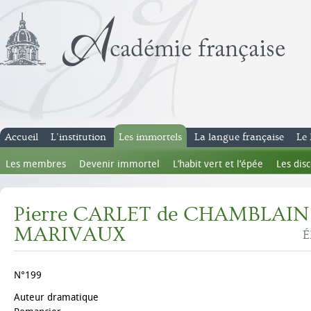
Accueil
L’institution
Les immortels
La langue française
Le 
Les membres
Devenir immortel
L’habit vert et l’épée
Les dis
Pierre CARLET de CHAMBLAIN
MARIVAUX
É
N°199
Auteur dramatique