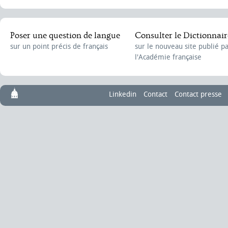
Discours de réception de M. de Marivaux
,
le 4 février 1743
Compliment à M. de Machault, garde des Sceaux
,
le 8 janvier 1751
Poser une question de langue
Consulter le Dictionnair
sur un point précis de français
sur le nouveau site publié p
l'Académie française
Linkedin
Contact
Contact presse